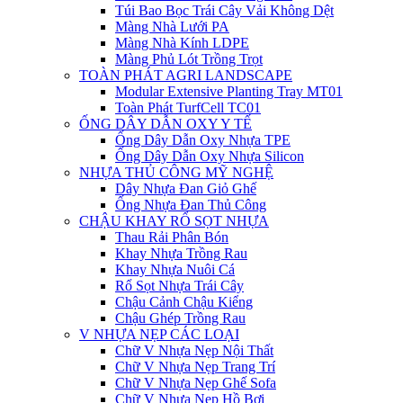
Túi Bao Bọc Trái Cây Vải Không Dệt
Màng Nhà Lưới PA
Màng Nhà Kính LDPE
Màng Phủ Lót Trồng Trọt
TOÀN PHÁT AGRI LANDSCAPE
Modular Extensive Planting Tray MT01
Toàn Phát TurfCell TC01
ỐNG DÂY DẪN OXY Y TẾ
Ống Dây Dẫn Oxy Nhựa TPE
Ống Dây Dẫn Oxy Nhựa Silicon
NHỰA THỦ CÔNG MỸ NGHỆ
Dây Nhựa Đan Giỏ Ghế
Ống Nhựa Đan Thủ Công
CHẬU KHAY RỔ SỌT NHỰA
Thau Rải Phân Bón
Khay Nhựa Trồng Rau
Khay Nhựa Nuôi Cá
Rổ Sọt Nhựa Trái Cây
Chậu Cảnh Chậu Kiểng
Chậu Ghép Trồng Rau
V NHỰA NẸP CÁC LOẠI
Chữ V Nhựa Nẹp Nội Thất
Chữ V Nhựa Nẹp Trang Trí
Chữ V Nhựa Nẹp Ghế Sofa
Chữ V Nhựa Nẹp Hồ Bơi