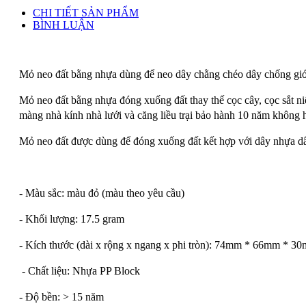
CHI TIẾT SẢN PHẨM
BÌNH LUẬN
Mỏ neo đất bằng nhựa dùng để neo dây chằng chéo dây chống gió 
Mỏ neo đất bằng nhựa đóng xuống đất thay thế cọc cây, cọc sắt niế
màng nhà kính nhà lưới và căng liều trại bảo hành 10 năm không 
Mỏ neo đất được dùng để đóng xuống đất kết hợp với dây nhựa dâ
- Màu sắc: màu đỏ (màu theo yêu cầu)
- Khối lượng: 17.5 gram
- Kích thước (dài x rộng x ngang x phi tròn): 74mm * 66mm * 
- Chất liệu: Nhựa PP Block
- Độ bền: > 15 năm