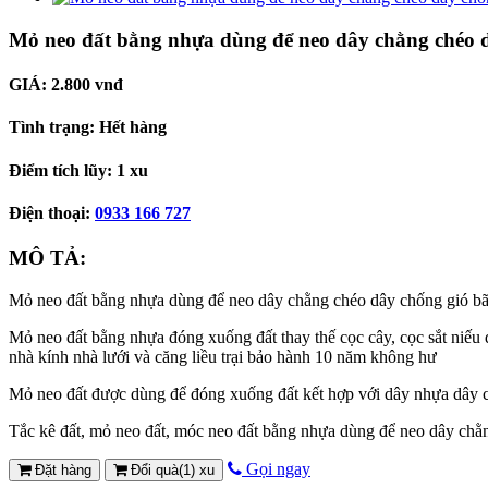
Mỏ neo đất bằng nhựa dùng để neo dây chằng chéo d
GIÁ:
2.800 vnđ
Tình trạng:
Hết hàng
Điểm tích lũy:
1 xu
Điện thoại:
0933 166 727
MÔ TẢ:
Mỏ neo đất bằng nhựa dùng để neo dây chằng chéo dây chống gió bão
Mỏ neo đất bằng nhựa đóng xuống đất thay thế cọc cây, cọc sắt niếu 
nhà kính nhà lưới và căng liều trại bảo hành 10 năm không hư
Mỏ neo đất được dùng để đóng xuống đất kết hợp với dây nhựa dây c
Tắc kê đất, mỏ neo đất, móc neo đất bằng nhựa dùng để neo dây chằn
Gọi ngay
Đặt hàng
Đổi quà(1) xu