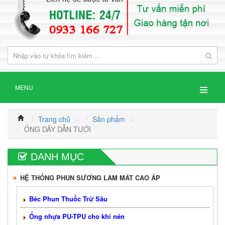
MENU
Trang chủ
»
Sản phẩm
»
ỐNG DÂY DẪN TƯỚI
DANH MỤC
HỆ THỐNG PHUN SƯƠNG LÀM MÁT CAO ÁP
Béc Phun Thuốc Trừ Sâu
Ống nhựa PU-TPU cho khí nén