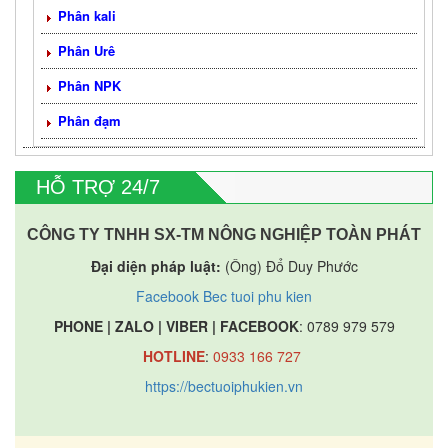
Phân kali
Phân Urê
Phân NPK
Phân đạm
HỖ TRỢ 24/7
CÔNG TY TNHH SX-TM NÔNG NGHIỆP TOÀN PHÁT
Đại diện pháp luật:
(Ông) Đổ Duy Phước
Facebook Bec tuoi phu kien
PHONE | ZALO | VIBER | FACEBOOK
: 0789 979 579
HOTLINE
:
0933 166 727
https://bectuoiphukien.vn