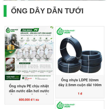
ỐNG DÂY DẪN TƯỚI
Ống nhựa LDPE 32mm
dày 2.5mm cuộn dài 100m
Ống nhựa PE chịu nhiệt
nhựa nguyên sinh 100%
dẫn nước dẫn hơi nước
1 đ
Toàn Phát Agri sản xuất
dẫn khí nén dẫn gas dẫn
600.000 đ
1 xu
hóa chất công nghiệp
Toàn Phát Agri sản xuất