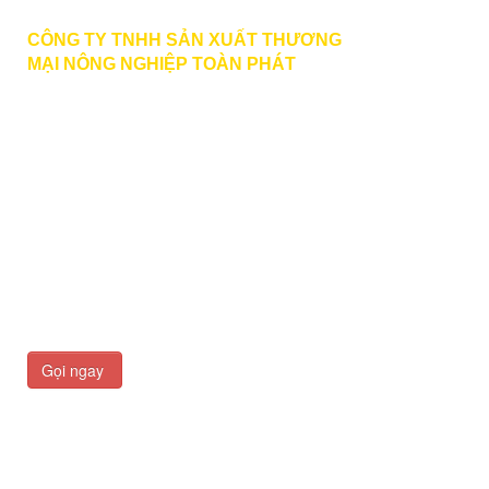
CÔNG TY TNHH SẢN XUẤT THƯƠNG
MẠI
NÔNG NGHIỆP TOÀN PHÁT
BECTUOIPHUKIEN.VN
PHONE | ZALO | VIBER | FACEBOOK
:
0789 979 579
HOTLINE
: 0933 166 727 MR. PHƯỚC
toanphat.agri@gmail.com
Văn Phòng Công Ty: 436 Đường Liên Phường, Khu
Phố 36, Phường Phước Long, Hồ Chí Minh
Xưởng Sản Xuất: 1901 Đường Hùng Vương, Ấp
Qưới Thạnh, Phước An, Đồng Nai
Gọi ngay