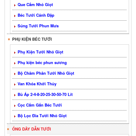
Que Cắm Nhỏ Giọt
Béc Tưới Cánh Đập
Súng Tưới Phun Mưa
PHỤ KIỆN BÉC TƯỚI
Phụ Kiện Tưới Nhỏ Giọt
Phụ kiện béc phun sương
Bộ Châm Phân Tưới Nhỏ Giọt
Van Khóa Khởi Thủy
Bù Áp 2-4-8-20-25-30-50-70 Lít
Cọc Cắm Gắn Béc Tưới
Bộ Lọc Đĩa Tưới Nhỏ Giọt
ỐNG DÂY DẪN TƯỚI