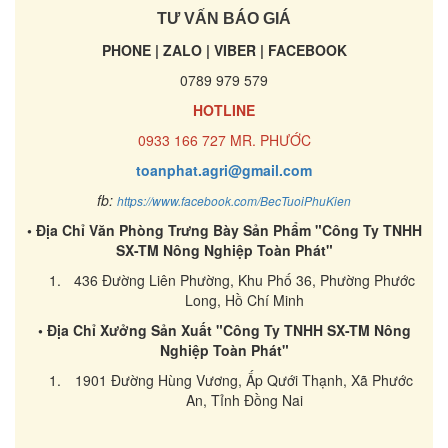
TƯ VẤN BÁO GIÁ
PHONE | ZALO | VIBER | FACEBOOK
0789 979 579
HOTLINE
0933 166 727 MR. PHƯỚC
toanphat.agri@gmail.com
fb:
https://www.facebook.com/BecTuoiPhuKien
• Địa Chỉ Văn Phòng Trưng Bày Sản Phẩm "Công Ty TNHH
SX-TM Nông Nghiệp Toàn Phát"
436 Đường Liên Phường, Khu Phố 36, Phường Phước
Long, Hồ Chí Minh
• Địa Chỉ Xưởng Sản Xuất "Công Ty TNHH SX-TM Nông
Nghiệp Toàn Phát"
1901 Đường Hùng Vương, Ấp Qưới Thạnh, Xã Phước
An, Tỉnh Đồng Nai