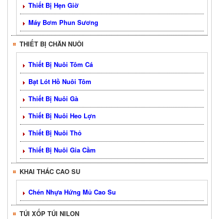
Thiết Bị Hẹn Giờ
Máy Bơm Phun Sương
THIẾT BỊ CHĂN NUÔI
Thiết Bị Nuôi Tôm Cá
Bạt Lót Hồ Nuôi Tôm
Thiết Bị Nuôi Gà
Thiết Bị Nuôi Heo Lợn
Thiết Bị Nuôi Thỏ
Thiết Bị Nuôi Gia Cầm
KHAI THÁC CAO SU
Chén Nhựa Hứng Mủ Cao Su
TÚI XỐP TÚI NILON