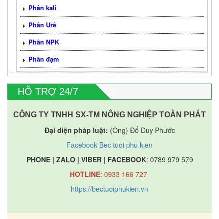
Phân kali
Phân Urê
Phân NPK
Phân đạm
HỖ TRỢ 24/7
CÔNG TY TNHH SX-TM NÔNG NGHIỆP TOÀN PHÁT
Đại diện pháp luật:
(Ông) Đổ Duy Phước
Facebook Bec tuoi phu kien
PHONE | ZALO | VIBER | FACEBOOK
: 0789 979 579
HOTLINE
:
0933 166 727
https://bectuoiphukien.vn