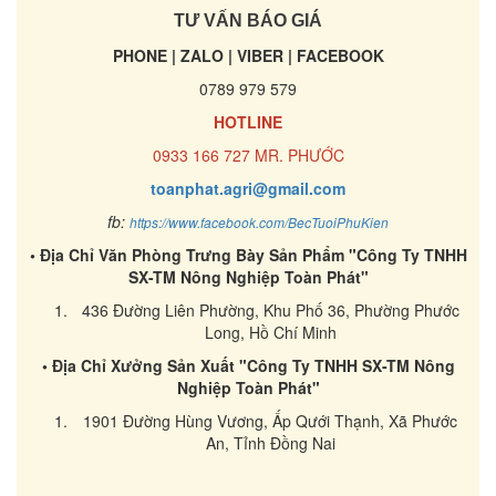
TƯ VẤN BÁO GIÁ
PHONE | ZALO | VIBER | FACEBOOK
0789 979 579
HOTLINE
0933 166 727 MR. PHƯỚC
toanphat.agri@gmail.com
fb:
https://www.facebook.com/BecTuoiPhuKien
• Địa Chỉ Văn Phòng Trưng Bày Sản Phẩm "Công Ty TNHH
SX-TM Nông Nghiệp Toàn Phát"
436 Đường Liên Phường, Khu Phố 36, Phường Phước
Long, Hồ Chí Minh
• Địa Chỉ Xưởng Sản Xuất "Công Ty TNHH SX-TM Nông
Nghiệp Toàn Phát"
1901 Đường Hùng Vương, Ấp Qưới Thạnh, Xã Phước
An, Tỉnh Đồng Nai