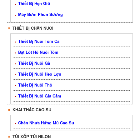
Thiết Bị Hẹn Giờ
Máy Bơm Phun Sương
THIẾT BỊ CHĂN NUÔI
Thiết Bị Nuôi Tôm Cá
Bạt Lót Hồ Nuôi Tôm
Thiết Bị Nuôi Gà
Thiết Bị Nuôi Heo Lợn
Thiết Bị Nuôi Thỏ
Thiết Bị Nuôi Gia Cầm
KHAI THÁC CAO SU
Chén Nhựa Hứng Mủ Cao Su
TÚI XỐP TÚI NILON