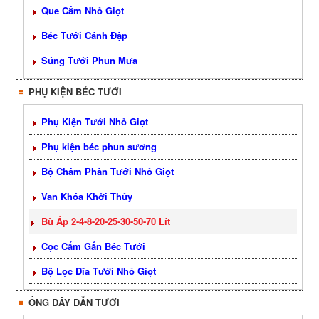
Que Cắm Nhỏ Giọt
Béc Tưới Cánh Đập
Súng Tưới Phun Mưa
PHỤ KIỆN BÉC TƯỚI
Phụ Kiện Tưới Nhỏ Giọt
Phụ kiện béc phun sương
Bộ Châm Phân Tưới Nhỏ Giọt
Van Khóa Khởi Thủy
Bù Áp 2-4-8-20-25-30-50-70 Lít
Cọc Cắm Gắn Béc Tưới
Bộ Lọc Đĩa Tưới Nhỏ Giọt
ỐNG DÂY DẪN TƯỚI