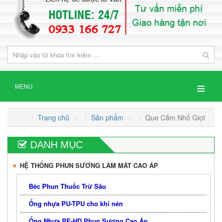
MENU
Trang chủ
»
Sản phẩm
»
Que Cắm Nhỏ Giọt
DANH MỤC
HỆ THỐNG PHUN SƯƠNG LÀM MÁT CAO ÁP
Béc Phun Thuốc Trừ Sâu
Ống nhựa PU-TPU cho khí nén
Ống Nhựa PE-HD Phun Sương Cao Áp