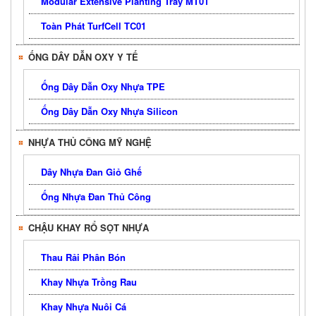
Modular Extensive Planting Tray MT01
Toàn Phát TurfCell TC01
ỐNG DÂY DẪN OXY Y TẾ
Ống Dây Dẫn Oxy Nhựa TPE
Ống Dây Dẫn Oxy Nhựa Silicon
NHỰA THỦ CÔNG MỸ NGHỆ
Dây Nhựa Đan Giỏ Ghế
Ống Nhựa Đan Thủ Công
CHẬU KHAY RỔ SỌT NHỰA
Thau Rải Phân Bón
Khay Nhựa Trồng Rau
Khay Nhựa Nuôi Cá