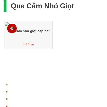
Que Cắm Nhỏ Giọt
Hết
Que cắm nhỏ giọt capinet
1 đ
1 xu
TÀI KHOẢN
Đăng ký
Đăng nhập
Giỏ hàng
Đổi thưởng