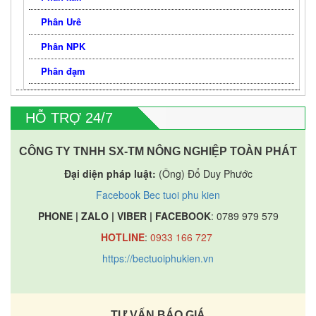
Phân Urê
Phân NPK
Phân đạm
HỖ TRỢ 24/7
CÔNG TY TNHH SX-TM NÔNG NGHIỆP TOÀN PHÁT
Đại diện pháp luật:
(Ông) Đổ Duy Phước
Facebook Bec tuoi phu kien
PHONE | ZALO | VIBER | FACEBOOK
: 0789 979 579
HOTLINE
:
0933 166 727
https://bectuoiphukien.vn
TƯ VẤN BÁO GIÁ