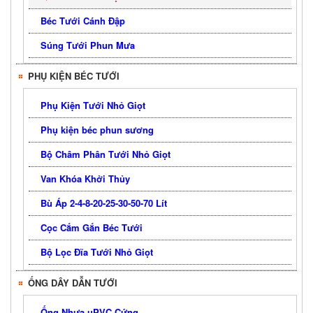
Béc Tưới Cánh Đập
Súng Tưới Phun Mưa
PHỤ KIỆN BÉC TƯỚI
Phụ Kiện Tưới Nhỏ Giọt
Phụ kiện béc phun sương
Bộ Châm Phân Tưới Nhỏ Giọt
Van Khóa Khởi Thủy
Bù Áp 2-4-8-20-25-30-50-70 Lít
Cọc Cắm Gắn Béc Tưới
Bộ Lọc Đĩa Tưới Nhỏ Giọt
ỐNG DÂY DẪN TƯỚI
Ống Nhựa uPVC Cứng