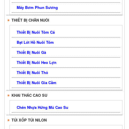
Máy Bơm Phun Sương
THIẾT BỊ CHĂN NUÔI
Thiết Bị Nuôi Tôm Cá
Bạt Lót Hồ Nuôi Tôm
Thiết Bị Nuôi Gà
Thiết Bị Nuôi Heo Lợn
Thiết Bị Nuôi Thỏ
Thiết Bị Nuôi Gia Cầm
KHAI THÁC CAO SU
Chén Nhựa Hứng Mủ Cao Su
TÚI XỐP TÚI NILON