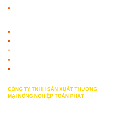
Đổi mật khẩu
HƯỚNG DẪN
Hướng dẫn
Danh sách ngân hàng
Chính sách đổi điểm
Thanh toán vận chuyển
Liên hệ
CÔNG TY TNHH SẢN XUẤT THƯƠNG
MẠI
NÔNG NGHIỆP TOÀN PHÁT
BECTUOIPHUKIEN.VN
PHONE | ZALO | VIBER | FACEBOOK
:
0789 979 579
HOTLINE
: 0933 166 727 MR. PHƯỚC