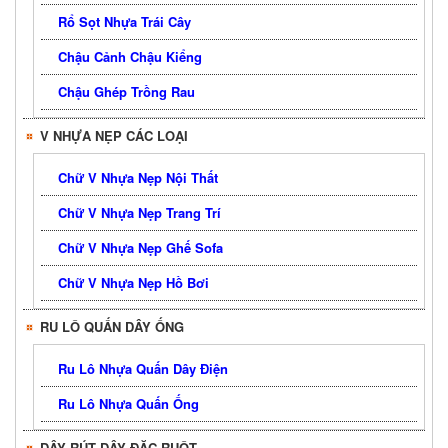
Rổ Sọt Nhựa Trái Cây
Chậu Cảnh Chậu Kiểng
Chậu Ghép Trồng Rau
V NHỰA NẸP CÁC LOẠI
Chữ V Nhựa Nẹp Nội Thất
Chữ V Nhựa Nẹp Trang Trí
Chữ V Nhựa Nẹp Ghế Sofa
Chữ V Nhựa Nẹp Hồ Bơi
RU LÔ QUẤN DÂY ỐNG
Ru Lô Nhựa Quấn Dây Điện
Ru Lô Nhựa Quấn Ống
DÂY RÚT DÂY ĐẶC RUỘT