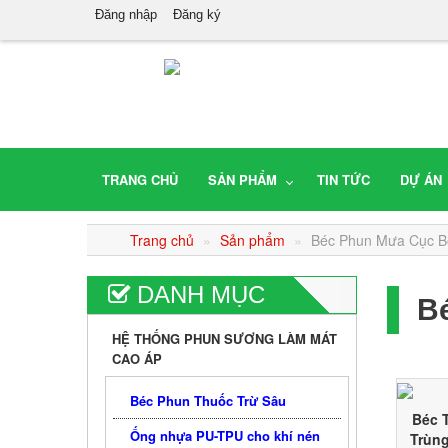
Đăng nhập
Đăng ký
TRANG CHỦ
SẢN PHẨM
TIN TỨC
DỰ ÁN
Trang chủ
»
Sản phẩm
»
Béc Phun Mưa Cục B
DANH MỤC
B
HỆ THỐNG PHUN SƯƠNG LÀM MÁT
CAO ÁP
Béc Phun Thuốc Trừ Sâu
Béc 
Ống nhựa PU-TPU cho khí nén
Trùng