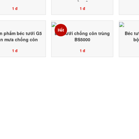
HỒ TIÊU
1 đ
1 đ
Hết
n phẩm béc tưới G5
Béc tưới chống côn trùng
Béc tư
n mưa chống côn
BS5000
bộ
trùng
1 đ
1 đ