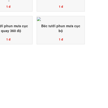
TIÊU
1 đ
1 đ
ới phun mưa cục
Béc tưới phun mưa cục
 quay 360 độ
bộ
1 đ
1 đ