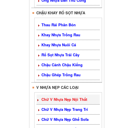
Ống Nhựa Đan Thủ Công
CHẬU KHAY RỔ SỌT NHỰA
Thau Rải Phân Bón
Khay Nhựa Trồng Rau
Khay Nhựa Nuôi Cá
Rổ Sọt Nhựa Trái Cây
Chậu Cảnh Chậu Kiểng
Chậu Ghép Trồng Rau
V NHỰA NẸP CÁC LOẠI
Chữ V Nhựa Nẹp Nội Thất
Chữ V Nhựa Nẹp Trang Trí
Chữ V Nhựa Nẹp Ghế Sofa