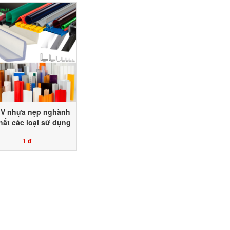
V nhựa nẹp nghành
thất các loại sử dụng
 LDPE & HDPE Toàn
1 đ
Phát Agri