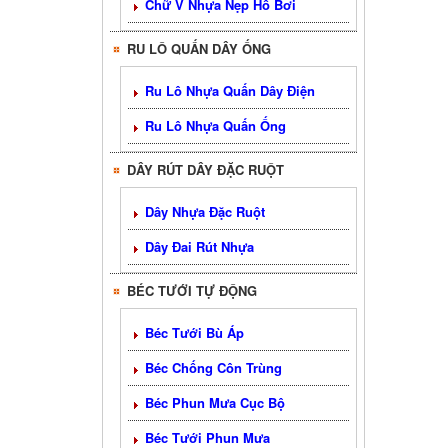
Chữ V Nhựa Nẹp Hồ Bơi
RU LÔ QUẤN DÂY ỐNG
Ru Lô Nhựa Quấn Dây Điện
Ru Lô Nhựa Quấn Ống
DÂY RÚT DÂY ĐẶC RUỘT
Dây Nhựa Đặc Ruột
Dây Đai Rút Nhựa
BÉC TƯỚI TỰ ĐỘNG
Béc Tưới Bù Áp
Béc Chống Côn Trùng
Béc Phun Mưa Cục Bộ
Béc Tưới Phun Mưa