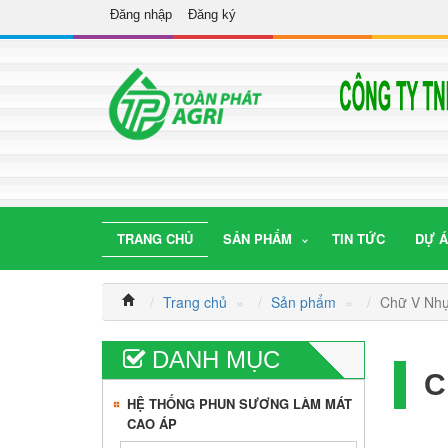
Đăng nhập
Đăng ký
TRANG CHỦ
SẢN PHẨM
TIN TỨC
DỰ 
Trang chủ
»
Sản phẩm
»
Chữ V Nhự
DANH MỤC
C
HỆ THỐNG PHUN SƯƠNG LÀM MÁT
CAO ÁP