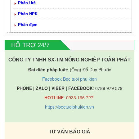
Phân Urê
Phân NPK
Phân đạm
HỖ TRỢ 24/7
CÔNG TY TNHH SX-TM NÔNG NGHIỆP TOÀN PHÁT
Đại diện pháp luật:
(Ông) Đổ Duy Phước
Facebook Bec tuoi phu kien
PHONE | ZALO | VIBER | FACEBOOK
: 0789 979 579
HOTLINE
:
0933 166 727
https://bectuoiphukien.vn
TƯ VẤN BÁO GIÁ