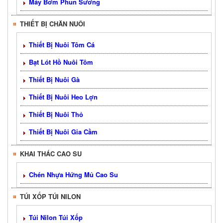
Máy Bơm Phun Sương
THIẾT BỊ CHĂN NUÔI
Thiết Bị Nuôi Tôm Cá
Bạt Lót Hồ Nuôi Tôm
Thiết Bị Nuôi Gà
Thiết Bị Nuôi Heo Lợn
Thiết Bị Nuôi Thỏ
Thiết Bị Nuôi Gia Cầm
KHAI THÁC CAO SU
Chén Nhựa Hứng Mủ Cao Su
TÚI XỐP TÚI NILON
Túi Nilon Túi Xốp