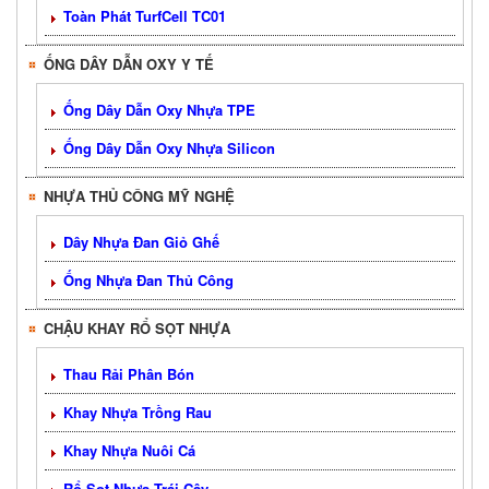
Toàn Phát TurfCell TC01
ỐNG DÂY DẪN OXY Y TẾ
Ống Dây Dẫn Oxy Nhựa TPE
Ống Dây Dẫn Oxy Nhựa Silicon
NHỰA THỦ CÔNG MỸ NGHỆ
Dây Nhựa Đan Giỏ Ghế
Ống Nhựa Đan Thủ Công
CHẬU KHAY RỔ SỌT NHỰA
Thau Rải Phân Bón
Khay Nhựa Trồng Rau
Khay Nhựa Nuôi Cá
Rổ Sọt Nhựa Trái Cây