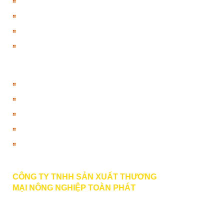
Đăng nhập
Giỏ hàng
Đổi thưởng
Đổi mật khẩu
HƯỚNG DẪN
Hướng dẫn
Danh sách ngân hàng
Chính sách đổi điểm
Thanh toán vận chuyển
Liên hệ
CÔNG TY TNHH SẢN XUẤT THƯƠNG
MẠI
NÔNG NGHIỆP TOÀN PHÁT
BECTUOIPHUKIEN.VN
PHONE | ZALO | VIBER | FACEBOOK
: