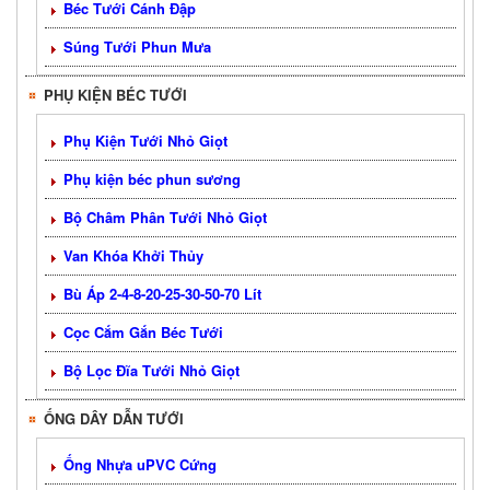
Béc Tưới Cánh Đập
Súng Tưới Phun Mưa
PHỤ KIỆN BÉC TƯỚI
Phụ Kiện Tưới Nhỏ Giọt
Phụ kiện béc phun sương
Bộ Châm Phân Tưới Nhỏ Giọt
Van Khóa Khởi Thủy
Bù Áp 2-4-8-20-25-30-50-70 Lít
Cọc Cắm Gắn Béc Tưới
Bộ Lọc Đĩa Tưới Nhỏ Giọt
ỐNG DÂY DẪN TƯỚI
Ống Nhựa uPVC Cứng