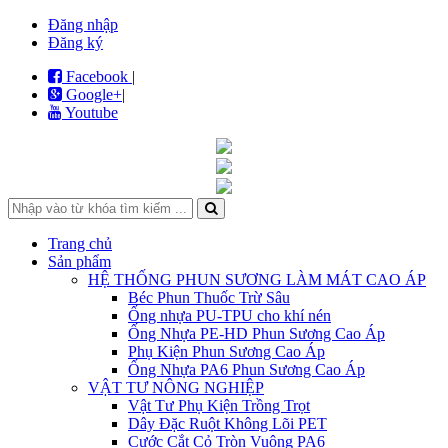
Đăng nhập
Đăng ký
Facebook
|
Google+
|
Youtube
Trang chủ
Sản phẩm
HỆ THỐNG PHUN SƯƠNG LÀM MÁT CAO ÁP
Béc Phun Thuốc Trừ Sâu
Ống nhựa PU-TPU cho khí nén
Ống Nhựa PE-HD Phun Sương Cao Áp
Phụ Kiện Phun Sương Cao Áp
Ống Nhựa PA6 Phun Sương Cao Áp
VẬT TƯ NÔNG NGHIỆP
Vật Tư Phụ Kiện Trồng Trọt
Dây Đặc Ruột Không Lõi PET
Cước Cắt Cỏ Tròn Vuông PA6