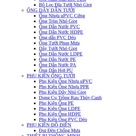
Bộ Lọc Đĩa Tưới Nhỏ Giọt
ỐNG DÂY DẪN TƯỚI
Ống Nhựa uPVC Cứng
Ống Tròn Nhỏ Giọt
Ống Dẫn Nước PVC
Ống Dẫn Nước HDPE
Ống dẫn PVC Dẻo
Ống Tưới Phun Mưa
Dây Tưới Nhỏ Giọt
Ống Dẫn Nước LDPE
Ống Dẫn Nước PE
Ống Dẫn Nước PA
Ống Dẫn Hơi PU
PHỤ KIỆN ỐNG TƯỚI
Phụ Kiện Ống Nhựa uPVC
Phụ Kiện Ống Nhựa PPR
Phụ Kiện Dây Nhỏ Giọt
Dụng Cụ Trồng Rau Thủy Canh
Phụ Kiện Ống PE
Phụ Kiện Ống LDPE
Phụ Kiện Ống HDPE
Phụ Kiện Ống PVC Dẻo
PHỤ KIỆN ĐỒ ĐIỆN
Đui Đèn Chống Mưa
THIẾT BỊ THÔNG MINH