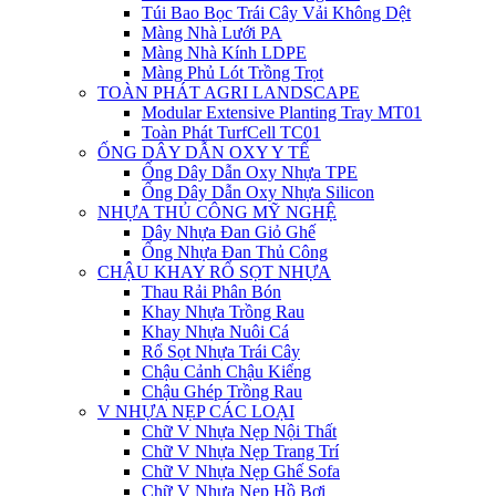
Túi Bao Bọc Trái Cây Vải Không Dệt
Màng Nhà Lưới PA
Màng Nhà Kính LDPE
Màng Phủ Lót Trồng Trọt
TOÀN PHÁT AGRI LANDSCAPE
Modular Extensive Planting Tray MT01
Toàn Phát TurfCell TC01
ỐNG DÂY DẪN OXY Y TẾ
Ống Dây Dẫn Oxy Nhựa TPE
Ống Dây Dẫn Oxy Nhựa Silicon
NHỰA THỦ CÔNG MỸ NGHỆ
Dây Nhựa Đan Giỏ Ghế
Ống Nhựa Đan Thủ Công
CHẬU KHAY RỔ SỌT NHỰA
Thau Rải Phân Bón
Khay Nhựa Trồng Rau
Khay Nhựa Nuôi Cá
Rổ Sọt Nhựa Trái Cây
Chậu Cảnh Chậu Kiểng
Chậu Ghép Trồng Rau
V NHỰA NẸP CÁC LOẠI
Chữ V Nhựa Nẹp Nội Thất
Chữ V Nhựa Nẹp Trang Trí
Chữ V Nhựa Nẹp Ghế Sofa
Chữ V Nhựa Nẹp Hồ Bơi