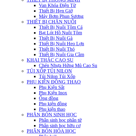
Van Khóa Điện Từ
Thiết Bị Hẹn Giờ
Máy Bơm Phun Sương
THIẾT BỊ CHĂN NUÔI
Thiết Bị Nuôi Tôm Cá
Bạt Lót Hồ Nuôi Tôm
Thiết Bị Nuôi Gà
Thiết Bị Nuôi Heo Lợn
Thiết Bị Nuôi Thỏ
Thiết Bị Nuôi Gia Cầm
KHAI THÁC CAO SU
Chén Nhựa Hứng Mủ Cao Su
TÚI XỐP TÚI NILON
Túi Nilon Túi Xốp
PHỤ KIỆN ĐỒNG THAO
Phụ Kiện Sắt
Phụ Kiện Inox
Ống đồng
Phụ kiện đồng
Phụ kiện thao
PHÂN BÓN SINH HỌC
Phân sinh học phân tử
Phân sinh học hữu cơ
PHÂN BÓN HÓA HỌC