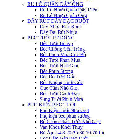
RU LÔ QUẤN DÂY ỐNG
Ru Lô Nhựa Quấn Dây Điện
Ru Lô Nhựa Quấn Ống
DÂY RÚT DÂY ĐẶC RUỘT
Dây Nhựa Đặc Ruột
Dây Đai Rút Nhựa
BÉC TƯỚI TỰ ĐỘNG
Béc Tưới Bù Áp
Béc Chống Côn Trùng
Béc Phun Mưa Cục Bộ
Béc Tưới Phun Mưa
Béc Tưới Nhỏ Giọt
Béc Phun Sương
Béc Bọ Tưới Gốc
Béc Nhộng Tưới Gốc
Que Cắm Nhỏ Giọt
Béc Tưới Cánh Đập
Súng Tưới Phun Mưa
PHỤ KIỆN BÉC TƯỚI
Phụ Kiện Tưới Nhỏ Giọt
Phụ kiện béc phun sương
Bộ Châm Phân Tưới Nhỏ Giọt
Van Khóa Khởi Thủy
Bù Áp 2-4-8-20-25-30-50-70 Lít
Cọc Cắm Gắn Béc Tưới