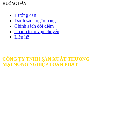
HƯỚNG DẪN
Hướng dẫn
Danh sách ngân hàng
Chính sách đổi điểm
Thanh toán vận chuyển
Liên hệ
CÔNG TY TNHH SẢN XUẤT THƯƠNG
MẠI
NÔNG NGHIỆP TOÀN PHÁT
BECTUOIPHUKIEN.VN
PHONE | ZALO | VIBER | FACEBOOK
:
0789 979 579
HOTLINE
: 0933 166 727 MR. PHƯỚC
toanphat.agri@gmail.com
Văn Phòng Công Ty: 436 Đường Liên Phường,
Khu Phố 36, Phường Phước Long, Hồ Chí Minh