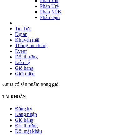
Phân kali
Phân Urê
Phân NPK
Phân đạm
Tin Tức
Dự án
Khuyến mãi
Thông tin chung
Event
Đổi thưởng
Liên hệ
Giỏ hàng
Giới thiệu
Chưa có sản phẩm trong giỏ
TÀI KHOẢN
Đăng ký
Đăng nhập
Giỏ hàng
Đổi thưởng
Đổi mật khẩu