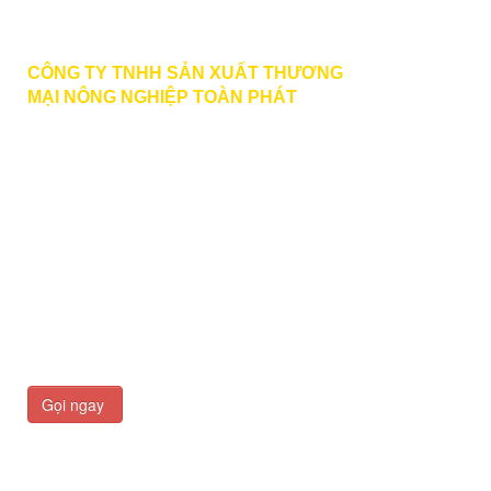
Liên hệ
CÔNG TY TNHH SẢN XUẤT THƯƠNG
MẠI
NÔNG NGHIỆP TOÀN PHÁT
BECTUOIPHUKIEN.VN
PHONE | ZALO | VIBER | FACEBOOK
:
0789 979 579
HOTLINE
: 0933 166 727 MR. PHƯỚC
toanphat.agri@gmail.com
Văn Phòng Công Ty: 436 Đường Liên Phường, Khu
Phố 36, Phường Phước Long, Hồ Chí Minh
Xưởng Sản Xuất: 1901 Đường Hùng Vương, Ấp
Qưới Thạnh, Phước An, Đồng Nai
Gọi ngay