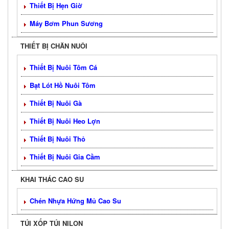
Thiết Bị Hẹn Giờ
Máy Bơm Phun Sương
THIẾT BỊ CHĂN NUÔI
Thiết Bị Nuôi Tôm Cá
Bạt Lót Hồ Nuôi Tôm
Thiết Bị Nuôi Gà
Thiết Bị Nuôi Heo Lợn
Thiết Bị Nuôi Thỏ
Thiết Bị Nuôi Gia Cầm
KHAI THÁC CAO SU
Chén Nhựa Hứng Mủ Cao Su
TÚI XỐP TÚI NILON