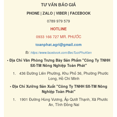
TƯ VẤN BÁO GIÁ
PHONE | ZALO | VIBER | FACEBOOK
0789 979 579
HOTLINE
0933 166 727 MR. PHƯỚC
toanphat.agri@gmail.com
fb:
https://www.facebook.com/BecTuoiPhuKien
• Địa Chỉ Văn Phòng Trưng Bày Sản Phẩm "Công Ty TNHH
SX-TM Nông Nghiệp Toàn Phát"
436 Đường Liên Phường, Khu Phố 36, Phường Phước
Long, Hồ Chí Minh
• Địa Chỉ Xưởng Sản Xuất "Công Ty TNHH SX-TM Nông
Nghiệp Toàn Phát"
1901 Đường Hùng Vương, Ấp Qưới Thạnh, Xã Phước
An, Tỉnh Đồng Nai