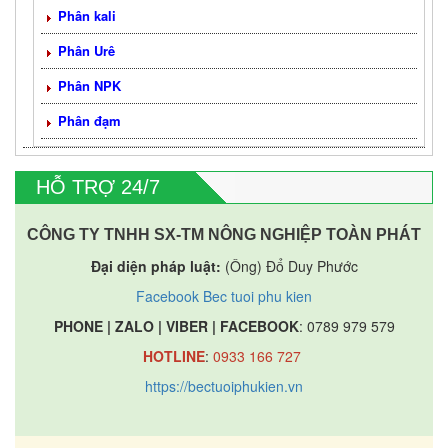
Phân kali
Phân Urê
Phân NPK
Phân đạm
HỖ TRỢ 24/7
CÔNG TY TNHH SX-TM NÔNG NGHIỆP TOÀN PHÁT
Đại diện pháp luật:
(Ông) Đổ Duy Phước
Facebook Bec tuoi phu kien
PHONE | ZALO | VIBER | FACEBOOK
: 0789 979 579
HOTLINE
:
0933 166 727
https://bectuoiphukien.vn