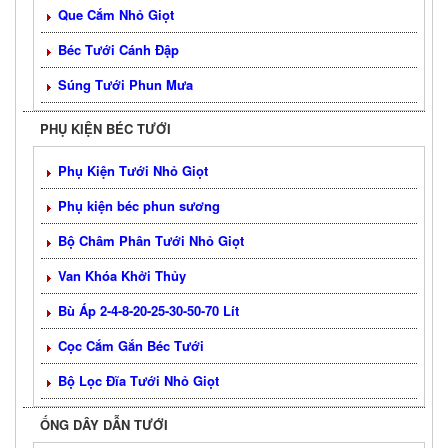
Que Cắm Nhỏ Giọt
Béc Tưới Cánh Đập
Súng Tưới Phun Mưa
PHỤ KIỆN BÉC TƯỚI
Phụ Kiện Tưới Nhỏ Giọt
Phụ kiện béc phun sương
Bộ Châm Phân Tưới Nhỏ Giọt
Van Khóa Khởi Thủy
Bù Áp 2-4-8-20-25-30-50-70 Lít
Cọc Cắm Gắn Béc Tưới
Bộ Lọc Đĩa Tưới Nhỏ Giọt
ỐNG DÂY DẪN TƯỚI