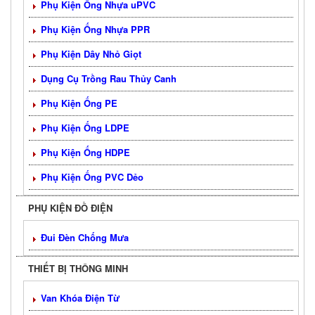
Phụ Kiện Ống Nhựa uPVC
Phụ Kiện Ống Nhựa PPR
Phụ Kiện Dây Nhỏ Giọt
Dụng Cụ Trồng Rau Thủy Canh
Phụ Kiện Ống PE
Phụ Kiện Ống LDPE
Phụ Kiện Ống HDPE
Phụ Kiện Ống PVC Dẻo
PHỤ KIỆN ĐỒ ĐIỆN
Đui Đèn Chống Mưa
THIẾT BỊ THÔNG MINH
Van Khóa Điện Từ