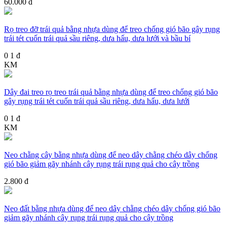
60.000 đ
Rọ treo đỡ trái quả bằng nhựa dùng để treo chống gió bão gây rụng
trái tét cuốn trái quả sầu riêng, dưa hấu, dưa lưới và bầu bí
0
1 đ
KM
Dây đai treo rọ treo trái quả bằng nhựa dùng để treo chống gió bão
gây rụng trái tét cuốn trái quả sầu riêng, dưa hấu, dưa lưới
0
1 đ
KM
Neo chằng cây bằng nhựa dùng để neo dây chằng chéo dây chống
gió bão giảm gãy nhánh cây rụng trái rụng quả cho cây trồng
2.800 đ
Neo đất bằng nhựa dùng để neo dây chằng chéo dây chống gió bão
giảm gãy nhánh cây rụng trái rụng quả cho cây trồng