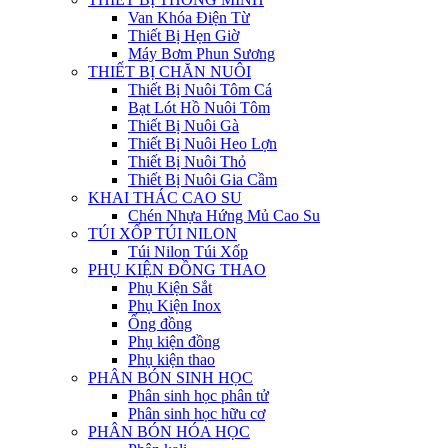
Van Khóa Điện Từ
Thiết Bị Hẹn Giờ
Máy Bơm Phun Sương
THIẾT BỊ CHĂN NUÔI
Thiết Bị Nuôi Tôm Cá
Bạt Lót Hồ Nuôi Tôm
Thiết Bị Nuôi Gà
Thiết Bị Nuôi Heo Lợn
Thiết Bị Nuôi Thỏ
Thiết Bị Nuôi Gia Cầm
KHAI THÁC CAO SU
Chén Nhựa Hứng Mủ Cao Su
TÚI XỐP TÚI NILON
Túi Nilon Túi Xốp
PHỤ KIỆN ĐỒNG THAO
Phụ Kiện Sắt
Phụ Kiện Inox
Ống đồng
Phụ kiện đồng
Phụ kiện thao
PHÂN BÓN SINH HỌC
Phân sinh học phân tử
Phân sinh học hữu cơ
PHÂN BÓN HÓA HỌC