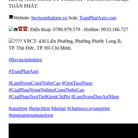
TOÀN PHÁT.
Website:
bectuoiphukien.vn
hoặc
ToanPhatAgri.com
: Điện thoại: 0789.979.579 - Hotline: 0933.166.727
VPCT: 436 Liên Phường, Phường Phước Long B,
TP. Thủ Đức, TP. Hồ Chí Minh.
#Bectuoiphukien
#ToanPhatAgri
#LamNongCongNgheCao
#OngTuoiNuoc
#GiaiPhapNongNghiepCongNgheCao
#GiaiPhapTuoiTietKiemChiPhi
#LamNongDanAnNhan
#saurieng
#ketachtrai
#durian
#chamsoccaysaurieng
#tangnangsuatsaurieng