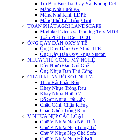
Túi Bao Bọc Trái Cây Vải Không Dệt
Màng Nhà Lưới PA
Màng Nhà Kính LDPE
Màng Phủ Lót Trồng Trọt
TOÀN PHÁT AGRI LANDSCAPE
Modular Extensive Planting Tray MT01
Toàn Phát TurfCell TC01
ỐNG DÂY DẪN OXY Y TẾ
Ống Dây Dẫn Oxy Nhựa TPE
Ống Dây Dẫn Oxy Nhựa Silicon
NHỰA THỦ CÔNG MỸ NGHỆ
Dây Nhựa Đan Giỏ Ghế
Ống Nhựa Đan Thủ Công
CHẬU KHAY RỔ SỌT NHỰA
Thau Rải Phân Bón
Khay Nhựa Trồng Rau
Khay Nhựa Nuôi Cá
Rổ Sọt Nhựa Trái Cây
Chậu Cảnh Chậu Kiểng
Chậu Ghép Trồng Rau
V NHỰA NẸP CÁC LOẠI
Chữ V Nhựa Nẹp Nội Thất
Chữ V Nhựa Nẹp Trang Trí
Chữ V Nhựa Nẹp Ghế Sofa
Chữ V Nhựa Nẹp Hồ Bơi