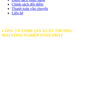
Chính sách đổi điểm
Thanh toán vận chuyển
Liên hệ
CÔNG TY TNHH SẢN XUẤT THƯƠNG
MẠI
NÔNG NGHIỆP TOÀN PHÁT
BECTUOIPHUKIEN.VN
PHONE | ZALO | VIBER | FACEBOOK
:
0789 979 579
HOTLINE
: 0933 166 727 MR. PHƯỚC
toanphat.agri@gmail.com
Văn Phòng Công Ty: 436 Đường Liên Phường,
Khu Phố 36, Phường Phước Long, Hồ Chí Minh
Xưởng Sản Xuất: 1901 Đường Hùng Vương, Ấp
Qưới Thạnh, Phước An, Đồng Nai
Gọi ngay