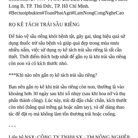
Long B, TP. Thủ Đức, TP. Hồ Chí Minh.
#Bectuoiphukien#ToanPhatAgri#LamNongCongNgheCao
RỌ KÊ TÁCH TRÁI SẦU RIÊNG
Để bảo vệ sầu riêng khỏi bệnh tật, gãy gai, tăng hiệu quả sử
dụng thuốc trừ sâu bệnh và giúp quả đẹp trong mùa mưa
nhiều nấm, việc sử dụng rọ kê tách trái sầu riêng là rất cần
thiết. Thời điểm thích hợp nhất để gắn rọ là khi trái sầu riêng
còn non và có kích thước nhỏ.
***Khi nào nên gắn rọ kê tách trái sầu riêng?
Bạn nên gắn rọ kê khi trái sầu riêng còn non, thường là vào
khoảng hơn 30 ngày sau khi xổ nhụy (sau khi hoa nở và thụ
phấn thành công). Lúc này, trái đã đậu chắc chắn, kích thước
còn nhỏ (bằng quả trứng gà hoặc nắm tay), và dễ dàng thao
tác để đặt rọ mà không làm tổn thương trái hoặc cuống.
- - -
Liên hệ NSX: CÔNG TY TNHH SX - TM NÔNG NGHIỆP