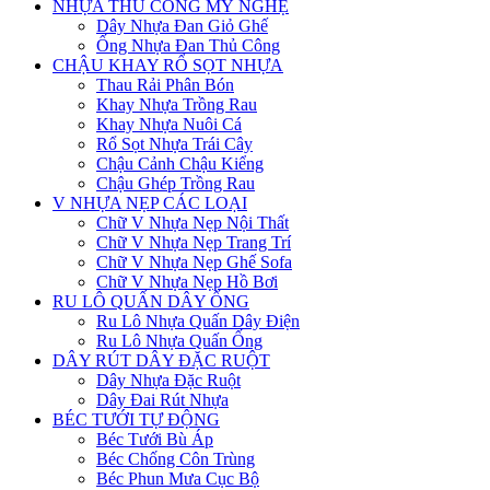
NHỰA THỦ CÔNG MỸ NGHỆ
Dây Nhựa Đan Giỏ Ghế
Ống Nhựa Đan Thủ Công
CHẬU KHAY RỔ SỌT NHỰA
Thau Rải Phân Bón
Khay Nhựa Trồng Rau
Khay Nhựa Nuôi Cá
Rổ Sọt Nhựa Trái Cây
Chậu Cảnh Chậu Kiểng
Chậu Ghép Trồng Rau
V NHỰA NẸP CÁC LOẠI
Chữ V Nhựa Nẹp Nội Thất
Chữ V Nhựa Nẹp Trang Trí
Chữ V Nhựa Nẹp Ghế Sofa
Chữ V Nhựa Nẹp Hồ Bơi
RU LÔ QUẤN DÂY ỐNG
Ru Lô Nhựa Quấn Dây Điện
Ru Lô Nhựa Quấn Ống
DÂY RÚT DÂY ĐẶC RUỘT
Dây Nhựa Đặc Ruột
Dây Đai Rút Nhựa
BÉC TƯỚI TỰ ĐỘNG
Béc Tưới Bù Áp
Béc Chống Côn Trùng
Béc Phun Mưa Cục Bộ