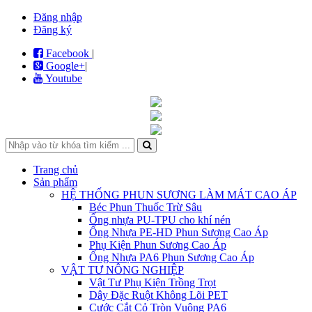
Đăng nhập
Đăng ký
Facebook
|
Google+
|
Youtube
Trang chủ
Sản phẩm
HỆ THỐNG PHUN SƯƠNG LÀM MÁT CAO ÁP
Béc Phun Thuốc Trừ Sâu
Ống nhựa PU-TPU cho khí nén
Ống Nhựa PE-HD Phun Sương Cao Áp
Phụ Kiện Phun Sương Cao Áp
Ống Nhựa PA6 Phun Sương Cao Áp
VẬT TƯ NÔNG NGHIỆP
Vật Tư Phụ Kiện Trồng Trọt
Dây Đặc Ruột Không Lõi PET
Cước Cắt Cỏ Tròn Vuông PA6