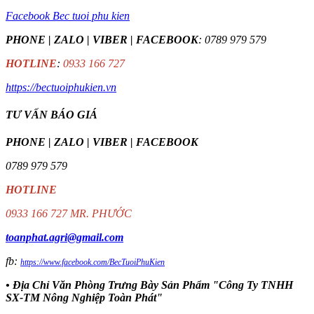
Facebook Bec tuoi phu kien
PHONE | ZALO | VIBER | FACEBOOK
: 0789 979 579
HOTLINE
:
0933 166 727
https://bectuoiphukien.vn
TƯ VẤN BÁO GIÁ
PHONE | ZALO | VIBER | FACEBOOK
0789 979 579
HOTLINE
0933 166 727 MR. PHƯỚC
toanphat.agri@gmail.com
fb:
https://www.facebook.com/BecTuoiPhuKien
• Địa Chỉ Văn Phòng Trưng Bày Sản Phẩm "Công Ty TNHH
SX-TM Nông Nghiệp Toàn Phát"