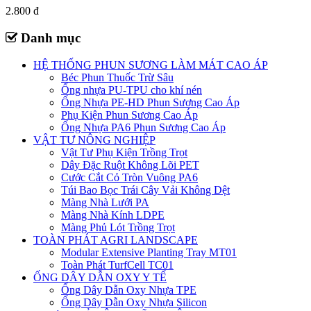
2.800 đ
Danh mục
HỆ THỐNG PHUN SƯƠNG LÀM MÁT CAO ÁP
Béc Phun Thuốc Trừ Sâu
Ống nhựa PU-TPU cho khí nén
Ống Nhựa PE-HD Phun Sương Cao Áp
Phụ Kiện Phun Sương Cao Áp
Ống Nhựa PA6 Phun Sương Cao Áp
VẬT TƯ NÔNG NGHIỆP
Vật Tư Phụ Kiện Trồng Trọt
Dây Đặc Ruột Không Lõi PET
Cước Cắt Cỏ Tròn Vuông PA6
Túi Bao Bọc Trái Cây Vải Không Dệt
Màng Nhà Lưới PA
Màng Nhà Kính LDPE
Màng Phủ Lót Trồng Trọt
TOÀN PHÁT AGRI LANDSCAPE
Modular Extensive Planting Tray MT01
Toàn Phát TurfCell TC01
ỐNG DÂY DẪN OXY Y TẾ
Ống Dây Dẫn Oxy Nhựa TPE
Ống Dây Dẫn Oxy Nhựa Silicon