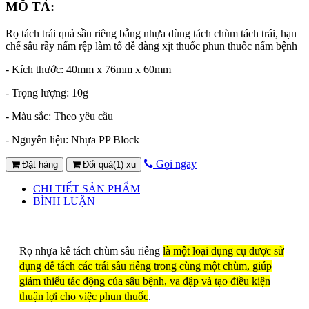
MÔ TẢ:
Rọ tách trái quả sầu riêng bằng nhựa dùng tách chùm tách trái, hạn
chế sâu rầy nấm rệp làm tổ dễ dàng xịt thuốc phun thuốc nấm bệnh
- Kích thước: 40mm x 76mm x 60mm
- Trọng lượng: 10g
- Màu sắc: Theo yêu cầu
- Nguyên liệu: Nhựa PP Block
Gọi ngay
Đặt hàng
Đổi quà(1) xu
CHI TIẾT SẢN PHẨM
BÌNH LUẬN
Rọ nhựa kê tách chùm sầu riêng
là một loại dụng cụ được sử
dụng để tách các trái sầu riêng trong cùng một chùm, giúp
giảm thiểu tác động của sâu bệnh, va đập và tạo điều kiện
thuận lợi cho việc phun thuốc
.