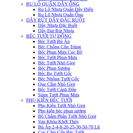
RU LÔ QUẤN DÂY ỐNG
Ru Lô Nhựa Quấn Dây Điện
Ru Lô Nhựa Quấn Ống
DÂY RÚT DÂY ĐẶC RUỘT
Dây Nhựa Đặc Ruột
Dây Đai Rút Nhựa
BÉC TƯỚI TỰ ĐỘNG
Béc Tưới Bù Áp
Béc Chống Côn Trùng
Béc Phun Mưa Cục Bộ
Béc Tưới Phun Mưa
Béc Tưới Nhỏ Giọt
Béc Phun Sương
Béc Bọ Tưới Gốc
Béc Nhộng Tưới Gốc
Que Cắm Nhỏ Giọt
Béc Tưới Cánh Đập
Súng Tưới Phun Mưa
PHỤ KIỆN BÉC TƯỚI
Phụ Kiện Tưới Nhỏ Giọt
Phụ kiện béc phun sương
Bộ Châm Phân Tưới Nhỏ Giọt
Van Khóa Khởi Thủy
Bù Áp 2-4-8-20-25-30-50-70 Lít
Cọc Cắm Gắn Béc Tưới