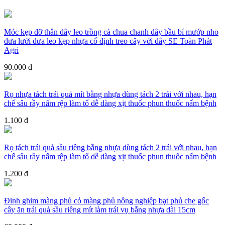
Móc kẹp đỡ thân dây leo trồng cà chua chanh dây bầu bí mướp nho
dưa lưới dưa leo kẹp nhựa cố định treo cây với dây SE Toàn Phát
Agri
90.000 đ
Rọ nhựa tách trái quả mít bằng nhựa dùng tách 2 trái với nhau, hạn
chế sâu rầy nấm rệp làm tổ dễ dàng xịt thuốc phun thuốc nấm bệnh
1.100 đ
Rọ tách trái quả sầu riêng bằng nhựa dùng tách 2 trái với nhau, hạn
chế sâu rầy nấm rệp làm tổ dễ dàng xịt thuốc phun thuốc nấm bệnh
1.200 đ
Đinh ghim màng phủ cỏ màng phủ nông nghiệp bạt phủ che gốc
cây ăn trái quả sầu riêng mít làm trái vụ bằng nhựa dài 15cm