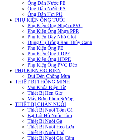
Ống Dẫn Nước PE
Ống Dẫn Nước PA
Ống Dẫn Hơi PU
PHỤ KIỆN ỐNG TƯỚI
Phụ Kiện Ống Nhựa uPVC
Phụ Kiện Ống Nhựa PPR
Phụ Kiện Dây Nhỏ Giọt
Dụng Cụ Trồng Rau Thủy Canh
Phụ Kiện Ống PE
Phụ Kiện Ống LDPE
Phụ Kiện Ống HDPE
Phụ Kiện Ống PVC Dẻo
PHỤ KIỆN ĐỒ ĐIỆN
Đui Đèn Chống Mưa
THIẾT BỊ THÔNG MINH
Van Khóa Điện Từ
Thiết Bị Hẹn Giờ
Máy Bơm Phun Sương
THIẾT BỊ CHĂN NUÔI
Thiết Bị Nuôi Tôm Cá
Bạt Lót Hồ Nuôi Tôm
Thiết Bị Nuôi Gà
Thiết Bị Nuôi Heo Lợn
Thiết Bị Nuôi Thỏ
Thiết Bị Nuôi Gia Cầm