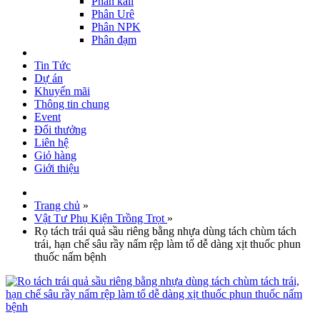
Phân kali
Phân Urê
Phân NPK
Phân đạm
Tin Tức
Dự án
Khuyến mãi
Thông tin chung
Event
Đổi thưởng
Liên hệ
Giỏ hàng
Giới thiệu
Trang chủ
»
Vật Tư Phụ Kiện Trồng Trọt
»
Rọ tách trái quả sầu riêng bằng nhựa dùng tách chùm tách
trái, hạn chế sâu rầy nấm rệp làm tổ dễ dàng xịt thuốc phun
thuốc nấm bệnh