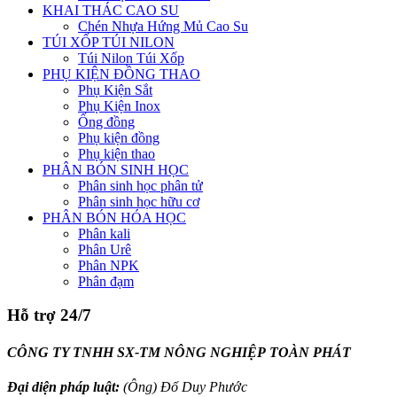
KHAI THÁC CAO SU
Chén Nhựa Hứng Mủ Cao Su
TÚI XỐP TÚI NILON
Túi Nilon Túi Xốp
PHỤ KIỆN ĐỒNG THAO
Phụ Kiện Sắt
Phụ Kiện Inox
Ống đồng
Phụ kiện đồng
Phụ kiện thao
PHÂN BÓN SINH HỌC
Phân sinh học phân tử
Phân sinh học hữu cơ
PHÂN BÓN HÓA HỌC
Phân kali
Phân Urê
Phân NPK
Phân đạm
Hỗ trợ 24/7
CÔNG TY TNHH SX-TM NÔNG NGHIỆP TOÀN PHÁT
Đại diện pháp luật:
(Ông) Đổ Duy Phước