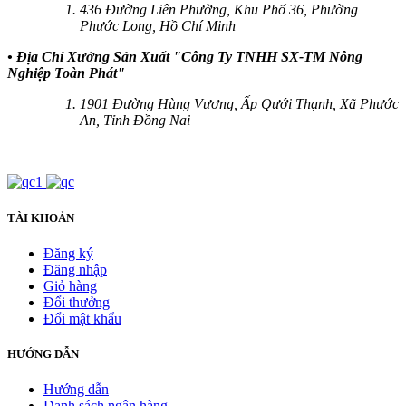
436 Đường Liên Phường, Khu Phố 36, Phường
Phước Long, Hồ Chí Minh
• Địa Chỉ Xưởng Sản Xuất "Công Ty TNHH SX-TM Nông
Nghiệp Toàn Phát"
1901 Đường Hùng Vương, Ấp Qưới Thạnh, Xã Phước
An, Tỉnh Đồng Nai
TÀI KHOẢN
Đăng ký
Đăng nhập
Giỏ hàng
Đổi thưởng
Đổi mật khẩu
HƯỚNG DẪN
Hướng dẫn
Danh sách ngân hàng