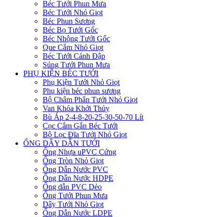
Béc Tưới Phun Mưa
Béc Tưới Nhỏ Giọt
Béc Phun Sương
Béc Bọ Tưới Gốc
Béc Nhộng Tưới Gốc
Que Cắm Nhỏ Giọt
Béc Tưới Cánh Đập
Súng Tưới Phun Mưa
PHỤ KIỆN BÉC TƯỚI
Phụ Kiện Tưới Nhỏ Giọt
Phụ kiện béc phun sương
Bộ Châm Phân Tưới Nhỏ Giọt
Van Khóa Khởi Thủy
Bù Áp 2-4-8-20-25-30-50-70 Lít
Cọc Cắm Gắn Béc Tưới
Bộ Lọc Đĩa Tưới Nhỏ Giọt
ỐNG DÂY DẪN TƯỚI
Ống Nhựa uPVC Cứng
Ống Tròn Nhỏ Giọt
Ống Dẫn Nước PVC
Ống Dẫn Nước HDPE
Ống dẫn PVC Dẻo
Ống Tưới Phun Mưa
Dây Tưới Nhỏ Giọt
Ống Dẫn Nước LDPE