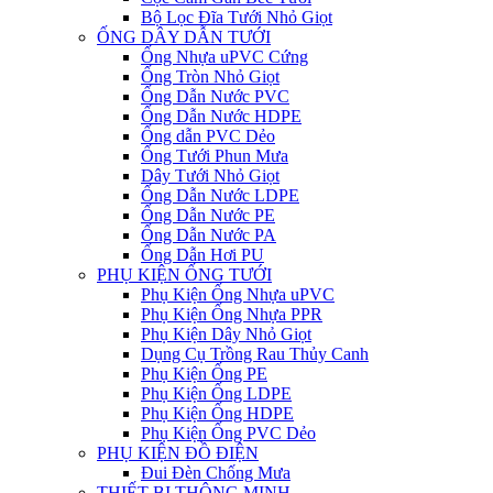
Bộ Lọc Đĩa Tưới Nhỏ Giọt
ỐNG DÂY DẪN TƯỚI
Ống Nhựa uPVC Cứng
Ống Tròn Nhỏ Giọt
Ống Dẫn Nước PVC
Ống Dẫn Nước HDPE
Ống dẫn PVC Dẻo
Ống Tưới Phun Mưa
Dây Tưới Nhỏ Giọt
Ống Dẫn Nước LDPE
Ống Dẫn Nước PE
Ống Dẫn Nước PA
Ống Dẫn Hơi PU
PHỤ KIỆN ỐNG TƯỚI
Phụ Kiện Ống Nhựa uPVC
Phụ Kiện Ống Nhựa PPR
Phụ Kiện Dây Nhỏ Giọt
Dụng Cụ Trồng Rau Thủy Canh
Phụ Kiện Ống PE
Phụ Kiện Ống LDPE
Phụ Kiện Ống HDPE
Phụ Kiện Ống PVC Dẻo
PHỤ KIỆN ĐỒ ĐIỆN
Đui Đèn Chống Mưa
THIẾT BỊ THÔNG MINH