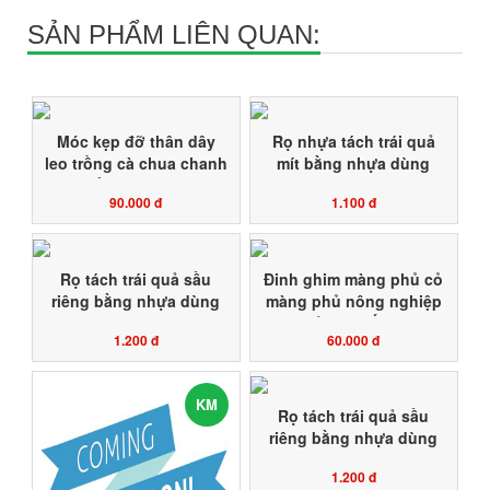
SẢN PHẨM LIÊN QUAN:
Móc kẹp đỡ thân dây
Rọ nhựa tách trái quả
leo trồng cà chua chanh
mít bằng nhựa dùng
dây bầu bí mướp nho
tách 2 trái với nhau, hạn
90.000 đ
1.100 đ
dưa lưới dưa leo kẹp
chế sâu rầy nấm rệp làm
nhựa cố định treo cây
tổ dễ dàng xịt thuốc
với dây SE Toàn Phát
phun thuốc nấm bệnh
Agri
Rọ tách trái quả sầu
Đinh ghim màng phủ cỏ
riêng bằng nhựa dùng
màng phủ nông nghiệp
tách 2 trái với nhau, hạn
bạt phủ che gốc cây ăn
1.200 đ
60.000 đ
chế sâu rầy nấm rệp làm
trái quả sầu riêng mít
tổ dễ dàng xịt thuốc
làm trái vụ bằng nhựa
phun thuốc nấm bệnh
dài 15cm
KM
Rọ tách trái quả sầu
riêng bằng nhựa dùng
tách chùm tách trái, hạn
1.200 đ
chế sâu rầy nấm rệp làm