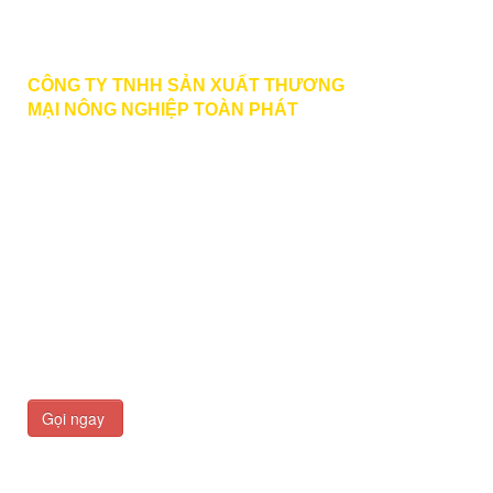
Liên hệ
CÔNG TY TNHH SẢN XUẤT THƯƠNG
MẠI
NÔNG NGHIỆP TOÀN PHÁT
BECTUOIPHUKIEN.VN
PHONE | ZALO | VIBER | FACEBOOK
:
0789 979 579
HOTLINE
: 0933 166 727 MR. PHƯỚC
toanphat.agri@gmail.com
Văn Phòng Công Ty: 436 Đường Liên Phường, Khu
Phố 36, Phường Phước Long, Hồ Chí Minh
Xưởng Sản Xuất: 1901 Đường Hùng Vương, Ấp
Qưới Thạnh, Phước An, Đồng Nai
Gọi ngay