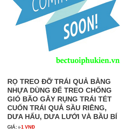
RỌ TREO ĐỠ TRÁI QUẢ BẰNG
NHỰA DÙNG ĐỂ TREO CHỐNG
GIÓ BÃO GÂY RỤNG TRÁI TÉT
CUỐN TRÁI QUẢ SẦU RIÊNG,
DƯA HẤU, DƯA LƯỚI VÀ BẦU BÍ
GIÁ:
1 VNĐ
0