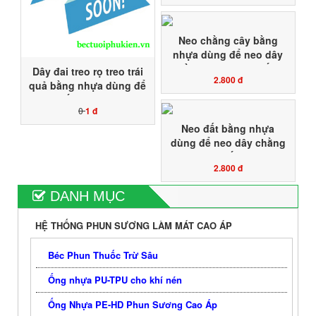
tổ dễ dàng xịt thuốc
phun thuốc nấm bệnh
Neo chằng cây bằng
nhựa dùng để neo dây
chằng chéo dây chống
Dây đai treo rọ treo trái
2.800 đ
gió bão giảm gãy nhánh
quả bằng nhựa dùng để
cây rụng trái rụng quả
treo chống gió bão gây
cho cây trồng
0
1 đ
rụng trái tét cuốn trái
quả sầu riêng, dưa hấu,
Neo đất bằng nhựa
dưa lưới
dùng để neo dây chằng
chéo dây chống gió bão
2.800 đ
giảm gãy nhánh cây
rụng trái rụng quả cho
DANH MỤC
cây trồng
HỆ THỐNG PHUN SƯƠNG LÀM MÁT CAO ÁP
Béc Phun Thuốc Trừ Sâu
Ống nhựa PU-TPU cho khí nén
Ống Nhựa PE-HD Phun Sương Cao Áp