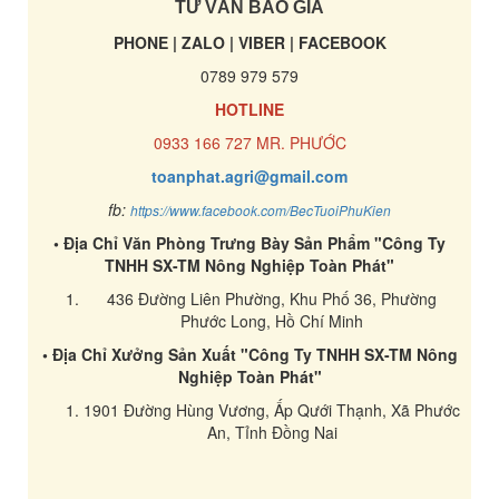
TƯ VẤN BÁO GIÁ
PHONE | ZALO | VIBER | FACEBOOK
0789 979 579
HOTLINE
0933 166 727 MR. PHƯỚC
toanphat.agri@gmail.com
fb:
https://www.facebook.com/BecTuoiPhuKien
• Địa Chỉ Văn Phòng Trưng Bày Sản Phẩm "Công Ty
TNHH SX-TM Nông Nghiệp Toàn Phát"
436 Đường Liên Phường, Khu Phố 36, Phường
Phước Long, Hồ Chí Minh
• Địa Chỉ Xưởng Sản Xuất "Công Ty TNHH SX-TM Nông
Nghiệp Toàn Phát"
1901 Đường Hùng Vương, Ấp Qưới Thạnh, Xã Phước
An, Tỉnh Đồng Nai