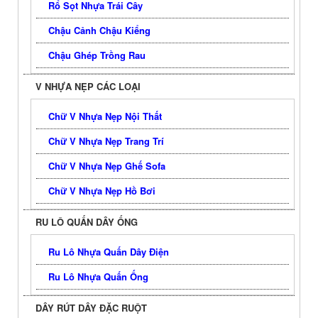
Rổ Sọt Nhựa Trái Cây
Chậu Cảnh Chậu Kiểng
Chậu Ghép Trồng Rau
V NHỰA NẸP CÁC LOẠI
Chữ V Nhựa Nẹp Nội Thất
Chữ V Nhựa Nẹp Trang Trí
Chữ V Nhựa Nẹp Ghế Sofa
Chữ V Nhựa Nẹp Hồ Bơi
RU LÔ QUẤN DÂY ỐNG
Ru Lô Nhựa Quấn Dây Điện
Ru Lô Nhựa Quấn Ống
DÂY RÚT DÂY ĐẶC RUỘT