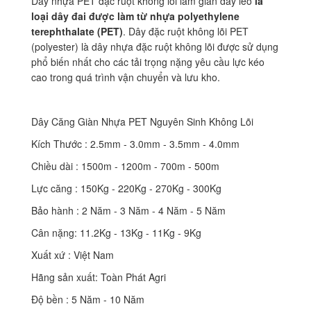
Dây nhựa PET đặc ruột không lõi làm giàn dây leo
là
loại dây đai được làm từ nhựa polyethylene
terephthalate (PET)
. Dây đặc ruột không lõi PET
(polyester) là dây nhựa đặc ruột không lõi được sử dụng
phổ biến nhất cho các tải trọng nặng yêu cầu lực kéo
cao trong quá trình vận chuyển và lưu kho.
Dây Căng Giàn Nhựa PET Nguyên Sinh Không Lõi
Kích Thước : 2.5mm - 3.0mm - 3.5mm - 4.0mm
Chiều dài : 1500m - 1200m - 700m - 500m
Lực căng : 150Kg - 220Kg - 270Kg - 300Kg
Bảo hành : 2 Năm - 3 Năm - 4 Năm - 5 Năm
Cân nặng: 11.2Kg - 13Kg - 11Kg - 9Kg
Xuất xứ : Việt Nam
Hãng sản xuất: Toàn Phát Agri
Độ bền : 5 Năm - 10 Năm