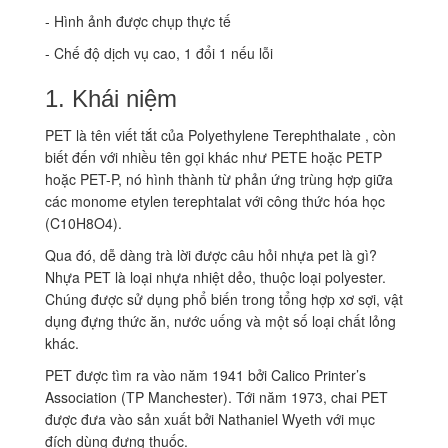
- Hình ảnh được chụp thực tế
- Chế độ dịch vụ cao, 1 đổi 1 nếu lỗi
1. Khái niệm
PET là tên viết tắt của Polyethylene Terephthalate , còn
biết đến với nhiều tên gọi khác như PETE hoặc PETP
hoặc PET-P, nó hình thành từ phản ứng trùng hợp giữa
các monome etylen terephtalat với công thức hóa học
(C10H8O4).
Qua đó, dễ dàng trà lời được câu hỏi nhựa pet là gì?
Nhựa PET là loại nhựa nhiệt dẻo, thuộc loại polyester.
Chúng được sử dụng phổ biến trong tổng hợp xơ sợi, vật
dụng đựng thức ăn, nước uống và một số loại chất lỏng
khác.
PET được tìm ra vào năm 1941 bởi Calico Printer’s
Association (TP Manchester). Tới năm 1973, chai PET
được đưa vào sản xuất bởi Nathaniel Wyeth với mục
đích dùng đựng thuốc.