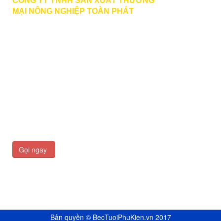
CÔNG TY TNHH SẢN XUẤT THƯƠNG
MẠI
NÔNG NGHIỆP TOÀN PHÁT
BECTUOIPHUKIEN.VN
PHONE | ZALO | VIBER | FACEBOOK
:
0789 979 579
HOTLINE
: 0933 166 727 MR. PHƯỚC
toanphat.agri@gmail.com
Văn Phòng Công Ty: 436 Đường Liên Phường, Khu
Phố 36, Phường Phước Long, Hồ Chí Minh
Xưởng Sản Xuất: 1901 Đường Hùng Vương, Ấp
Qưới Thạnh, Phước An, Đồng Nai
Gọi ngay
Bản quyền © BecTuoiPhuKien.vn 2017