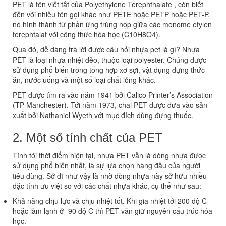
PET là tên viết tắt của Polyethylene Terephthalate , còn biết
đến với nhiều tên gọi khác như PETE hoặc PETP hoặc PET-P,
nó hình thành từ phản ứng trùng hợp giữa các monome etylen
terephtalat với công thức hóa học (C10H8O4).
Qua đó, dễ dàng trà lời được câu hỏi nhựa pet là gì? Nhựa
PET là loại nhựa nhiệt dẻo, thuộc loại polyester. Chúng được
sử dụng phổ biến trong tổng hợp xơ sợi, vật dụng đựng thức
ăn, nước uống và một số loại chất lỏng khác.
PET được tìm ra vào năm 1941 bởi Calico Printer’s Association
(TP Manchester). Tới năm 1973, chai PET được đưa vào sản
xuất bởi Nathaniel Wyeth với mục đích dùng đựng thuốc.
2. Một số tính chất của PET
Tính tới thời điểm hiện tại, nhựa PET vẫn là dòng nhựa được
sử dụng phổ biến nhất, là sự lựa chọn hàng đầu của người
tiêu dùng. Sở dĩ như vậy là nhờ dòng nhựa này sở hữu nhiều
đặc tính ưu việt so với các chất nhựa khác, cụ thể như sau:
Khả năng chịu lực và chịu nhiệt tốt. Khi gia nhiệt tới 200 độ C
hoặc làm lạnh ở -90 độ C thì PET vẫn giữ nguyên cấu trúc hóa
học.