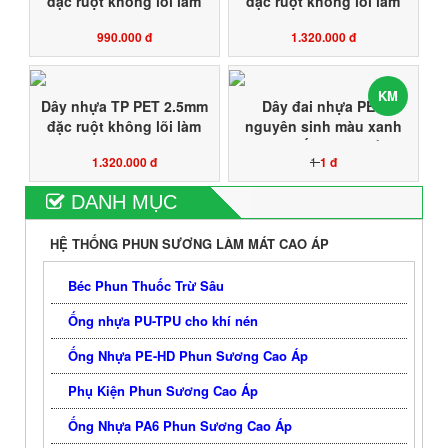
đặc ruột không lõi làm
đặc ruột không lõi làm
giàn dây leo, dây neo
giàn dây leo, dây neo
990.000 đ
1.320.000 đ
cành cây ăn trái chịu lực
cành cây ăn trái chịu lực
căng kéo cao CUỘN
căng kéo cao CUỘN
500M
700M
KM
Dây nhựa TP PET 2.5mm
Dây đai nhựa PET
đặc ruột không lõi làm
nguyên sinh màu xanh
giàn dây leo, dây neo
hàng chất lượng bảng
1.320.000 đ
1
1 đ
cành cây ăn trái chịu lực
rộng 15mm, dây đai PET
căng kéo cao CUỘN
đóng hàng nặng chịu
DANH MỤC
1.500M
lực căng siêu cao
HỆ THỐNG PHUN SƯƠNG LÀM MÁT CAO ÁP
Béc Phun Thuốc Trừ Sâu
Ống nhựa PU-TPU cho khí nén
Ống Nhựa PE-HD Phun Sương Cao Áp
Phụ Kiện Phun Sương Cao Áp
Ống Nhựa PA6 Phun Sương Cao Áp