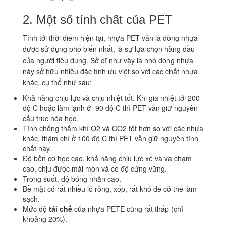
2. Một số tính chất của PET
Tính tới thời điểm hiện tại, nhựa PET vẫn là dòng nhựa
được sử dụng phổ biến nhất, là sự lựa chọn hàng đầu
của người tiêu dùng. Sở dĩ như vậy là nhờ dòng nhựa
này sở hữu nhiều đặc tính ưu việt so với các chất nhựa
khác, cụ thể như sau:
Khả năng chịu lực và chịu nhiệt tốt. Khi gia nhiệt tới 200
độ C hoặc làm lạnh ở -90 độ C thì PET vẫn giữ nguyên
cấu trúc hóa học.
Tính chống thấm khí O2 và CO2 tốt hơn so với các nhựa
khác, thậm chí ở 100 độ C thì PET vẫn giữ nguyên tính
chất này.
Độ bền cơ học cao, khả năng chịu lực xé và va chạm
cao, chịu được mài mòn và có độ cứng vững.
Trong suốt, độ bóng nhẵn cao.
Bề mặt có rất nhiều lỗ rỗng, xốp, rất khó để có thể làm
sạch.
Mức độ
tái chế
của nhựa PETE cũng rất thấp (chỉ
khoảng 20%).