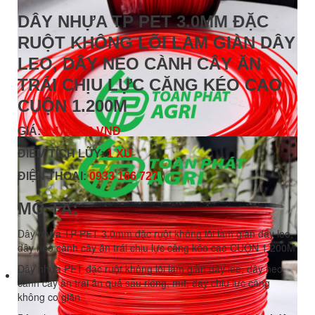
DÂY NHỰA TP PET 3.0MM ĐẶC
RUỘT KHÔNG LÕI LÀM GIÀN DÂY
LEO, DÂY NEO CÀNH CÂY ĂN
TRÁI CHỊU LỰC CĂNG KÉO CAO
CUỘN 1.200M
GIÁ:
1.474.000 VNĐ
ĐIỂM TÍCH LŨY:
1 XU
ĐIỆN THOẠI:
0933 166 727
MÔ TẢ:
Dây nhựa TP PET 3.0mm đặc ruột không lõi làm giàn dây leo,
dây neo cành cây ăn trái chịu lực căng kéo cao CUỘN 1.200M
Dây nhựa PET đặc ruột không lõi làm giàn dây leo, dây neo
cành cây ăn trái ăn quả sầu riêng, mít, dây chịu lực căng
không co giãn