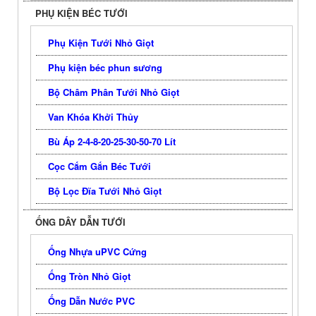
PHỤ KIỆN BÉC TƯỚI
Phụ Kiện Tưới Nhỏ Giọt
Phụ kiện béc phun sương
Bộ Châm Phân Tưới Nhỏ Giọt
Van Khóa Khởi Thủy
Bù Áp 2-4-8-20-25-30-50-70 Lít
Cọc Cắm Gắn Béc Tưới
Bộ Lọc Đĩa Tưới Nhỏ Giọt
ỐNG DÂY DẪN TƯỚI
Ống Nhựa uPVC Cứng
Ống Tròn Nhỏ Giọt
Ống Dẫn Nước PVC