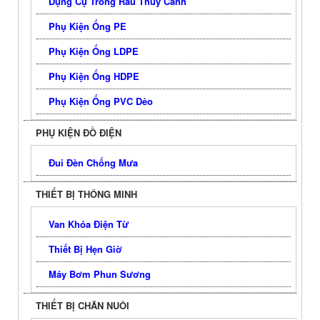
Dụng Cụ Trồng Rau Thủy Canh
Phụ Kiện Ống PE
Phụ Kiện Ống LDPE
Phụ Kiện Ống HDPE
Phụ Kiện Ống PVC Dẻo
PHỤ KIỆN ĐỒ ĐIỆN
Đui Đèn Chống Mưa
THIẾT BỊ THÔNG MINH
Van Khóa Điện Từ
Thiết Bị Hẹn Giờ
Máy Bơm Phun Sương
THIẾT BỊ CHĂN NUÔI