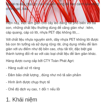
Ngoài ra dây chịu lực cao chuyên dùng để neo cành sầu riêng
chống gió, bão.
Hiện nay, việc làm giàn cho cây leo đang rất phổ biến với bà
con, những chất liệu thường dùng để căng giàn như : kẽm,
cáp quang, cáp có lõi, nhựa PET đặc không lõi,...
Với chất liệu nhựa nguyên sinh, dây nhựa PET không lõi được
bà con tin tưởng và sử dụng rộng rãi, ứng dụng nhiều để làm
giàn với ưu điểm như độ bền cao, chịu tải tốt, đặc biệt giá
thành tương đối rẻ so với các loại chất liệu để làm giàn khác.
Hàng được cung cấp bởi CTY Toàn Phát Agri:
- Hàng xuất xứ rõ ràng
- Đảm bảo chất lượng , đúng như mô tả sản phẩm
- Hình ảnh được chụp thực tế
- Chế độ dịch vụ cao, 1 đổi 1 nếu lỗi
1. Khái niệm