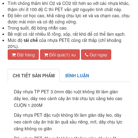
Tính chống thấm khí O2 và CO2 tốt hơn so với các nhựa khác,
thậm chí ở 100 độ C thì PET vẫn giữ nguyên tính chất này.
Độ bền cơ học cao, khả năng chịu lực xé và va chạm cao, chịu
được mài mòn và có độ cứng vững.
Trong suốt, độ bóng nhẵn cao.
Bề mặt có rất nhiều lỗ rỗng, xốp, rất khó để có thể làm sạch.
Mức độ
tái chế
của nhựa PETE cũng rất thấp (chỉ khoảng
20%).
Đặt hàng
Đổi quà(1) xu
Gọi ngay
CHI TIẾT SẢN PHẨM
BÌNH LUẬN
Dây nhựa TP PET 3.0mm đặc ruột không lõi làm giàn
dây leo, dây neo cành cây ăn trái chịu lực căng kéo cao
CUỘN 1.200M
Dây nhựa PET đặc ruột không lõi làm giàn dây leo, dây
neo cành cây ăn trái ăn quả sầu riêng, mít, dây chịu lực
căng không co giãn