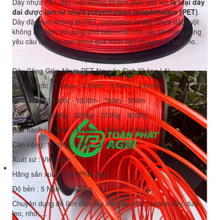
Dây nhựa PET đặc ruột không lõi làm giàn dây leo
là loại dây
đai được làm từ nhựa polyethylene terephthalate (PET)
.
Dây đặc ruột không lõi PET (polyester) là dây nhựa đặc ruột
không lõi được sử dụng phổ biến nhất cho các tải trọng nặng
yêu cầu lực kéo cao trong quá trình vận chuyển và lưu kho.
Dây Căng Giàn Nhựa PET Nguyên Sinh Không Lõi
Kích Thước : 2.5mm - 3.0mm - 3.5mm - 4.0mm
Chiều dài : 1500m - 1200m - 700m - 500m
Lực căng : 150Kg - 220Kg - 270Kg - 300Kg
Bảo hành : 2 Năm - 3 Năm - 4 Năm - 5 Năm
Cân nặng: 11.2Kg - 13Kg - 11Kg - 9Kg
Xuất xứ : Việt Nam
Hãng sản xuất: Toàn Phát Agri
Độ bền : 5 Năm - 10 Năm
Chuyên dụng để làm dàn cây leo giàn như : chanh dây, dưa
leo, nho,....