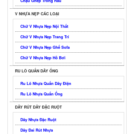
Chậu Ghép Trồng Rau
V NHỰA NẸP CÁC LOẠI
Chữ V Nhựa Nẹp Nội Thất
Chữ V Nhựa Nẹp Trang Trí
Chữ V Nhựa Nẹp Ghế Sofa
Chữ V Nhựa Nẹp Hồ Bơi
RU LÔ QUẤN DÂY ỐNG
Ru Lô Nhựa Quấn Dây Điện
Ru Lô Nhựa Quấn Ống
DÂY RÚT DÂY ĐẶC RUỘT
Dây Nhựa Đặc Ruột
Dây Đai Rút Nhựa