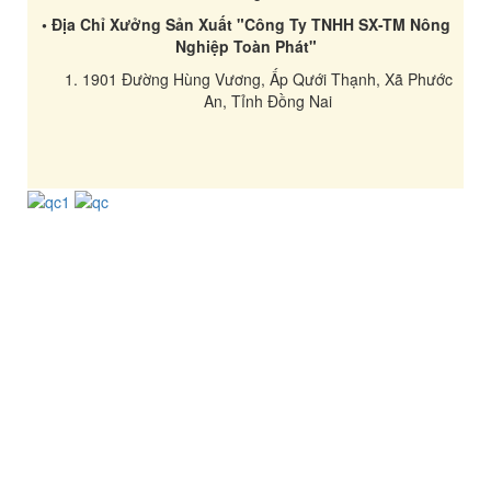
• Địa Chỉ Xưởng Sản Xuất "Công Ty TNHH SX-TM Nông
Nghiệp Toàn Phát"
1901 Đường Hùng Vương, Ấp Qưới Thạnh, Xã Phước
An, Tỉnh Đồng Nai
TÀI KHOẢN
Đăng ký
Đăng nhập
Giỏ hàng
Đổi thưởng
Đổi mật khẩu