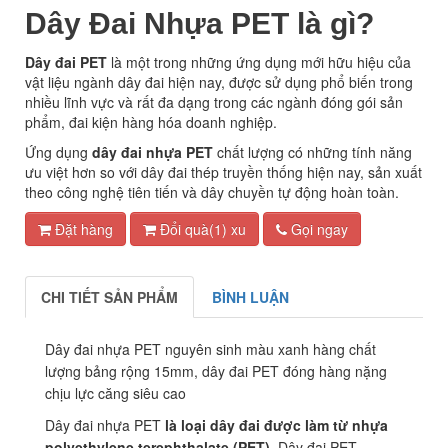
Dây Đai Nhựa PET là gì?
Dây đai PET
là một trong những ứng dụng mới hữu hiệu của
vật liệu ngành dây đai hiện nay, được sử dụng phổ biến trong
nhiều lĩnh vực và rất đa dạng trong các ngành đóng gói sản
phẩm, đai kiện hàng hóa doanh nghiệp.
Ứng dụng
dây đai nhựa PET
chất lượng có những tính năng
ưu việt hơn so với dây đai thép truyền thống hiện nay, sản xuất
theo công nghệ tiên tiến và dây chuyền tự động hoàn toàn.
Đặt hàng
Đổi quà(1) xu
Gọi ngay
CHI TIẾT SẢN PHẨM
BÌNH LUẬN
Dây đai nhựa PET nguyên sinh màu xanh hàng chất
lượng bảng rộng 15mm, dây đai PET đóng hàng nặng
chịu lực căng siêu cao
Dây đai nhựa PET
là loại dây đai được làm từ nhựa
polyethylene terephthalate (PET)
. Dây đai PET