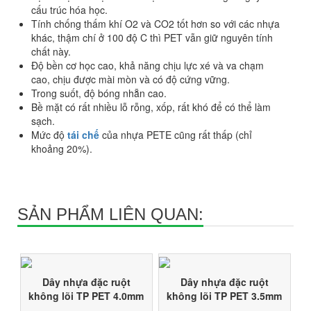
cấu trúc hóa học.
Tính chống thấm khí O2 và CO2 tốt hơn so với các nhựa
khác, thậm chí ở 100 độ C thì PET vẫn giữ nguyên tính
chất này.
Độ bền cơ học cao, khả năng chịu lực xé và va chạm
cao, chịu được mài mòn và có độ cứng vững.
Trong suốt, độ bóng nhẵn cao.
Bề mặt có rất nhiều lỗ rỗng, xốp, rất khó để có thể làm
sạch.
Mức độ
tái chế
của nhựa PETE cũng rất thấp (chỉ
khoảng 20%).
SẢN PHẨM LIÊN QUAN:
Dây nhựa đặc ruột
Dây nhựa đặc ruột
không lõi TP PET 4.0mm
không lõi TP PET 3.5mm
làm giàn dây leo, dây
làm giàn dây leo, dây