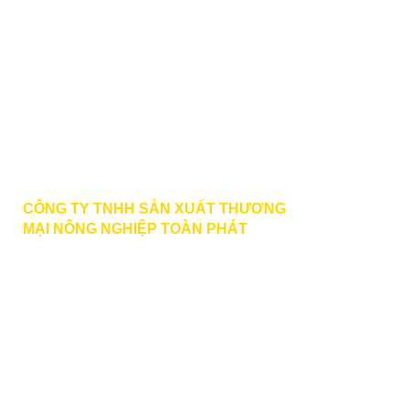
HƯỚNG DẪN
Hướng dẫn
Danh sách ngân hàng
Chính sách đổi điểm
Thanh toán vận chuyển
Liên hệ
CÔNG TY TNHH SẢN XUẤT THƯƠNG
MẠI
NÔNG NGHIỆP TOÀN PHÁT
BECTUOIPHUKIEN.VN
PHONE | ZALO | VIBER | FACEBOOK
:
0789 979 579
HOTLINE
: 0933 166 727 MR. PHƯỚC
toanphat.agri@gmail.com
Văn Phòng Công Ty: 436 Đường Liên Phường, Khu
Phố 36, Phường Phước Long, Hồ Chí Minh