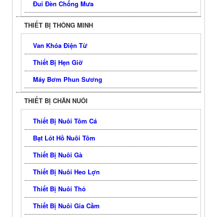
Đui Đèn Chống Mưa
THIẾT BỊ THÔNG MINH
Van Khóa Điện Từ
Thiết Bị Hẹn Giờ
Máy Bơm Phun Sương
THIẾT BỊ CHĂN NUÔI
Thiết Bị Nuôi Tôm Cá
Bạt Lót Hồ Nuôi Tôm
Thiết Bị Nuôi Gà
Thiết Bị Nuôi Heo Lợn
Thiết Bị Nuôi Thỏ
Thiết Bị Nuôi Gia Cầm