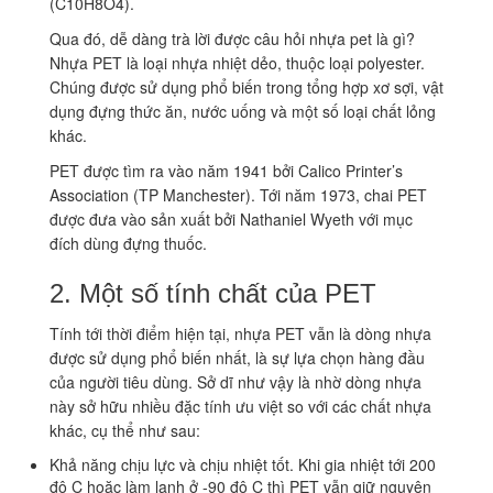
(C10H8O4).
Qua đó, dễ dàng trà lời được câu hỏi nhựa pet là gì?
Nhựa PET là loại nhựa nhiệt dẻo, thuộc loại polyester.
Chúng được sử dụng phổ biến trong tổng hợp xơ sợi, vật
dụng đựng thức ăn, nước uống và một số loại chất lỏng
khác.
PET được tìm ra vào năm 1941 bởi Calico Printer’s
Association (TP Manchester). Tới năm 1973, chai PET
được đưa vào sản xuất bởi Nathaniel Wyeth với mục
đích dùng đựng thuốc.
2. Một số tính chất của PET
Tính tới thời điểm hiện tại, nhựa PET vẫn là dòng nhựa
được sử dụng phổ biến nhất, là sự lựa chọn hàng đầu
của người tiêu dùng. Sở dĩ như vậy là nhờ dòng nhựa
này sở hữu nhiều đặc tính ưu việt so với các chất nhựa
khác, cụ thể như sau:
Khả năng chịu lực và chịu nhiệt tốt. Khi gia nhiệt tới 200
độ C hoặc làm lạnh ở -90 độ C thì PET vẫn giữ nguyên