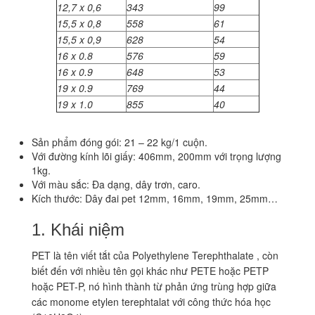
12,7 x 0,6
343
99
15,5 x 0,8
558
61
15,5 x 0,9
628
54
16 x 0.8
576
59
16 x 0.9
648
53
19 x 0.9
769
44
19 x 1.0
855
40
Sản phẩm đóng gói: 21 – 22 kg/1 cuộn.
Với đường kính lõi giấy: 406mm, 200mm với trọng lượng
1kg.
Với màu sắc: Đa dạng, dây trơn, caro.
Kích thước: Dây đai pet 12mm, 16mm, 19mm, 25mm…
1. Khái niệm
PET là tên viết tắt của Polyethylene Terephthalate , còn
biết đến với nhiều tên gọi khác như PETE hoặc PETP
hoặc PET-P, nó hình thành từ phản ứng trùng hợp giữa
các monome etylen terephtalat với công thức hóa học