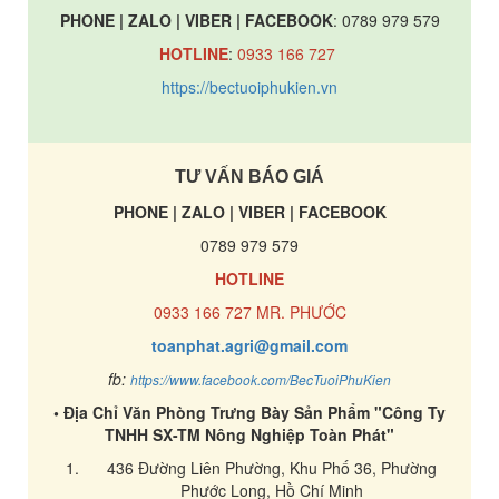
PHONE | ZALO | VIBER | FACEBOOK
: 0789 979 579
HOTLINE
:
0933 166 727
https://bectuoiphukien.vn
TƯ VẤN BÁO GIÁ
PHONE | ZALO | VIBER | FACEBOOK
0789 979 579
HOTLINE
0933 166 727 MR. PHƯỚC
toanphat.agri@gmail.com
fb:
https://www.facebook.com/BecTuoiPhuKien
• Địa Chỉ Văn Phòng Trưng Bày Sản Phẩm "Công Ty
TNHH SX-TM Nông Nghiệp Toàn Phát"
436 Đường Liên Phường, Khu Phố 36, Phường
Phước Long, Hồ Chí Minh