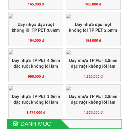
165.000 đ
165.000 đ
neo cành cây ăn trái
neo cành cây ăn trái
chịu lực căng kéo cao
chịu lực căng kéo cao
HỘP 1KG
HỘP 1KG
Dây nhựa đặc ruột
Dây nhựa đặc ruột
không lõi TP PET 3.0mm
không lõi TP PET 2.5mm
làm giàn dây leo, dây
làm giàn dây leo, dây
154.000 đ
154.000 đ
neo cành cây ăn trái
neo cành cây ăn trái
chịu lực căng kéo cao
chịu lực căng kéo cao
HỘP 1KG
HỘP 1KG
Dây nhựa TP PET 4.0mm
Dây nhựa TP PET 3.5mm
đặc ruột không lõi làm
đặc ruột không lõi làm
giàn dây leo, dây neo
giàn dây leo, dây neo
990.000 đ
1.320.000 đ
cành cây ăn trái chịu lực
cành cây ăn trái chịu lực
căng kéo cao CUỘN
căng kéo cao CUỘN
500M
700M
Dây nhựa TP PET 3.0mm
Dây nhựa TP PET 2.5mm
đặc ruột không lõi làm
đặc ruột không lõi làm
giàn dây leo, dây neo
giàn dây leo, dây neo
1.474.000 đ
1.320.000 đ
cành cây ăn trái chịu lực
cành cây ăn trái chịu lực
căng kéo cao CUỘN
căng kéo cao CUỘN
DANH MỤC
1.200M
1.500M