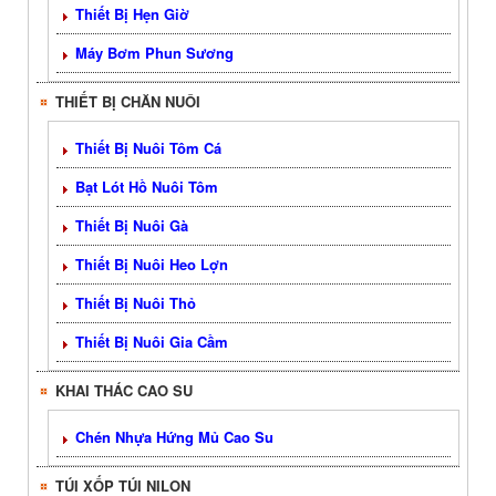
Thiết Bị Hẹn Giờ
Máy Bơm Phun Sương
THIẾT BỊ CHĂN NUÔI
Thiết Bị Nuôi Tôm Cá
Bạt Lót Hồ Nuôi Tôm
Thiết Bị Nuôi Gà
Thiết Bị Nuôi Heo Lợn
Thiết Bị Nuôi Thỏ
Thiết Bị Nuôi Gia Cầm
KHAI THÁC CAO SU
Chén Nhựa Hứng Mủ Cao Su
TÚI XỐP TÚI NILON