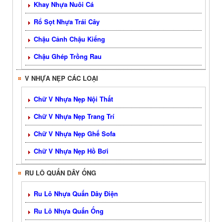
Khay Nhựa Nuôi Cá
Rổ Sọt Nhựa Trái Cây
Chậu Cảnh Chậu Kiểng
Chậu Ghép Trồng Rau
V NHỰA NẸP CÁC LOẠI
Chữ V Nhựa Nẹp Nội Thất
Chữ V Nhựa Nẹp Trang Trí
Chữ V Nhựa Nẹp Ghế Sofa
Chữ V Nhựa Nẹp Hồ Bơi
RU LÔ QUẤN DÂY ỐNG
Ru Lô Nhựa Quấn Dây Điện
Ru Lô Nhựa Quấn Ống