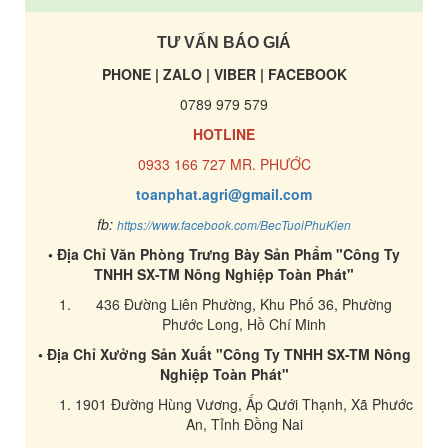
TƯ VẤN BÁO GIÁ
PHONE | ZALO | VIBER | FACEBOOK
0789 979 579
HOTLINE
0933 166 727 MR. PHƯỚC
toanphat.agri@gmail.com
fb:
https://www.facebook.com/BecTuoiPhuKien
• Địa Chỉ Văn Phòng Trưng Bày Sản Phẩm "Công Ty
TNHH SX-TM Nông Nghiệp Toàn Phát"
436 Đường Liên Phường, Khu Phố 36, Phường
Phước Long, Hồ Chí Minh
• Địa Chỉ Xưởng Sản Xuất "Công Ty TNHH SX-TM Nông
Nghiệp Toàn Phát"
1901 Đường Hùng Vương, Ấp Qưới Thạnh, Xã Phước
An, Tỉnh Đồng Nai