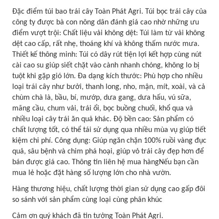
Đặc điểm túi bao trái cây Toàn Phát Agri. Túi bọc trái cây của
công ty được bà con nông dân đánh giá cao nhờ những ưu
điểm vượt trội: Chất liệu vải không dệt: Túi làm từ vải không
dệt cao cấp, rất nhẹ, thoáng khí và không thấm nước mưa.
Thiết kế thông minh: Túi có dây rút tiện lợi kết hợp cùng nút
cài cao su giúp siết chặt vào cành nhanh chóng, không lo bị
tuột khi gặp gió lớn. Đa dạng kích thước: Phù hợp cho nhiều
loại trái cây như bưởi, thanh long, nho, mận, mít, xoài, và cả
chùm chà là, bầu, bí, mướp, dưa gang, dưa hấu, vú sữa,
mãng cầu, chum vải, trái ổi, bọc buồng chuối, khổ qua và
nhiều loại cây trái ăn quả khác. Độ bền cao: Sản phẩm có
chất lượng tốt, có thể tái sử dụng qua nhiều mùa vụ giúp tiết
kiệm chi phí. Công dụng: Giúp ngăn chặn 100% ruồi vàng đục
quả, sâu bệnh và chim phá hoại, giúp vỏ trái cây đẹp hơn để
bán được giá cao. Thông tin liên hệ mua hàngNếu bạn cần
mua lẻ hoặc đặt hàng số lượng lớn cho nhà vườn.
Hàng thương hiệu, chất lượng thời gian sử dụng cao gấp đôi
so sánh với sản phẩm cùng loại cùng phân khúc
Cảm ơn quý khách đã tin tưởng Toàn Phát Agri.