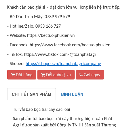
Khách cần báo giá sỉ – đặt đơn lớn vui lòng liên hệ trực tiếp:
- Bé Đào Trên Mây: 0789 979 579
- Hotline/Zalo: 0933 166 727
- Website: https://bectuoiphukien.vn
- Facebook: https://www.facebook.com/bectuoiphukien
- TikTok: https://www.tiktok.com/@toanphatagri
- Shopee:
https://shopee.vn/toanphatagricompany
Đặt hàng
Đổi quà(1) xu
Gọi ngay
CHI TIẾT SẢN PHẨM
BÌNH LUẬN
Túi vải bao bọc trái cây các loại
Sản phẩm túi bao bọc trái cây thương hiệu Toàn Phát
Agri được sản xuất bởi Công ty TNHH Sản xuất Thương