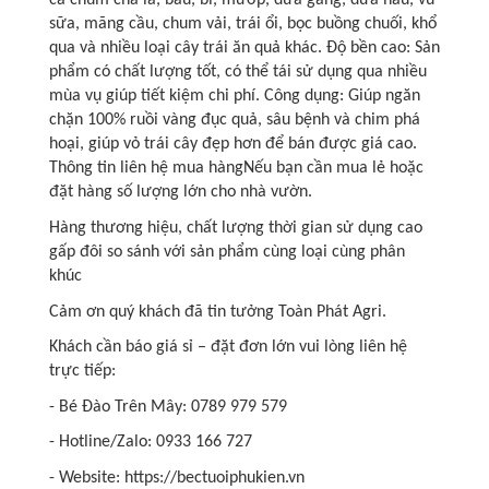
cả chùm chà là, bầu, bí, mướp, dưa gang, dưa hấu, vú
sữa, mãng cầu, chum vải, trái ổi, bọc buồng chuối, khổ
qua và nhiều loại cây trái ăn quả khác. Độ bền cao: Sản
phẩm có chất lượng tốt, có thể tái sử dụng qua nhiều
mùa vụ giúp tiết kiệm chi phí. Công dụng: Giúp ngăn
chặn 100% ruồi vàng đục quả, sâu bệnh và chim phá
hoại, giúp vỏ trái cây đẹp hơn để bán được giá cao.
Thông tin liên hệ mua hàngNếu bạn cần mua lẻ hoặc
đặt hàng số lượng lớn cho nhà vườn.
Hàng thương hiệu, chất lượng thời gian sử dụng cao
gấp đôi so sánh với sản phẩm cùng loại cùng phân
khúc
Cảm ơn quý khách đã tin tưởng Toàn Phát Agri.
Khách cần báo giá sỉ – đặt đơn lớn vui lòng liên hệ
trực tiếp:
- Bé Đào Trên Mây: 0789 979 579
- Hotline/Zalo: 0933 166 727
- Website: https://bectuoiphukien.vn