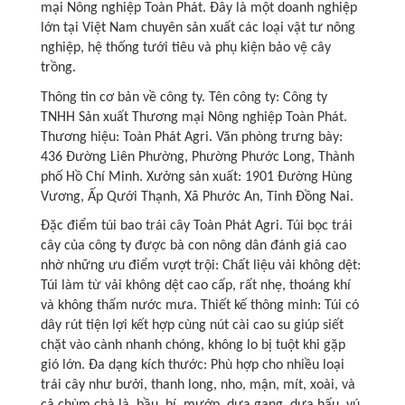
mại Nông nghiệp Toàn Phát. Đây là một doanh nghiệp
lớn tại Việt Nam chuyên sản xuất các loại vật tư nông
nghiệp, hệ thống tưới tiêu và phụ kiện bảo vệ cây
trồng.
Thông tin cơ bản về công ty. Tên công ty: Công ty
TNHH Sản xuất Thương mại Nông nghiệp Toàn Phát.
Thương hiệu: Toàn Phát Agri. Văn phòng trưng bày:
436 Đường Liên Phường, Phường Phước Long, Thành
phố Hồ Chí Minh. Xưởng sản xuất: 1901 Đường Hùng
Vương, Ấp Qưới Thạnh, Xã Phước An, Tỉnh Đồng Nai.
Đặc điểm túi bao trái cây Toàn Phát Agri. Túi bọc trái
cây của công ty được bà con nông dân đánh giá cao
nhờ những ưu điểm vượt trội: Chất liệu vải không dệt:
Túi làm từ vải không dệt cao cấp, rất nhẹ, thoáng khí
và không thấm nước mưa. Thiết kế thông minh: Túi có
dây rút tiện lợi kết hợp cùng nút cài cao su giúp siết
chặt vào cành nhanh chóng, không lo bị tuột khi gặp
gió lớn. Đa dạng kích thước: Phù hợp cho nhiều loại
trái cây như bưởi, thanh long, nho, mận, mít, xoài, và