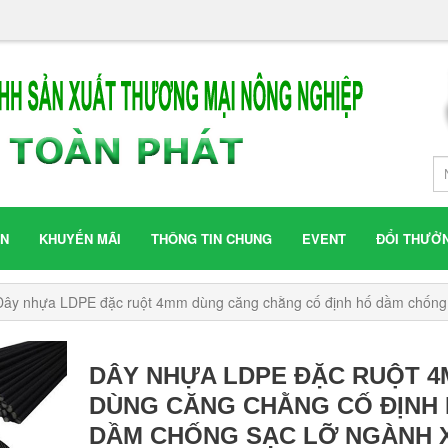
ÁN
KHUYẾN MÃI
THÔNG TIN CHUNG
EVENT
ĐỔI THƯỞ
Dây nhựa LDPE đặc ruột 4mm dùng căng chằng cố định hố dầm chống 
DÂY NHỰA LDPE ĐẶC RUỘT 
DÙNG CĂNG CHẰNG CỐ ĐỊNH
DẦM CHỐNG SẠC LỠ NGÀNH 