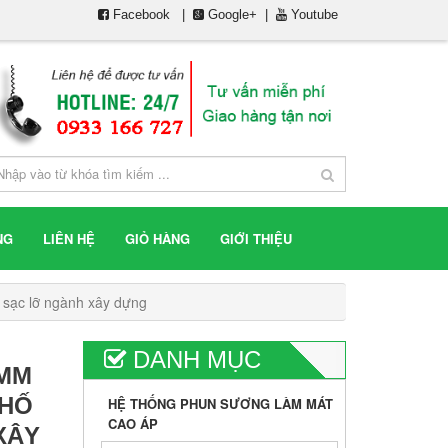
Facebook
|
Google+
|
Youtube
NG
LIÊN HỆ
GIỎ HÀNG
GIỚI THIỆU
sạc lỡ ngành xây dựng
DANH MỤC
4MM
 HỐ
HỆ THỐNG PHUN SƯƠNG LÀM MÁT
CAO ÁP
XÂY