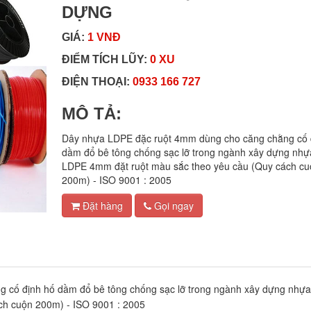
DỰNG
GIÁ:
1 VNĐ
ĐIỂM TÍCH LŨY:
0 XU
ĐIỆN THOẠI:
0933 166 727
MÔ TẢ:
Dây nhựa LDPE đặc ruột 4mm dùng cho căng chằng cố 
dầm đổ bê tông chống sạc lỡ trong ngành xây dựng nh
LDPE 4mm đặt ruột màu sắc theo yêu cầu (Quy cách cu
200m) - ISO 9001 : 2005
Đặt hàng
Gọi ngay
 cố định hố dầm đổ bê tông chống sạc lỡ trong ngành xây dựng nhự
ch cuộn 200m) - ISO 9001 : 2005