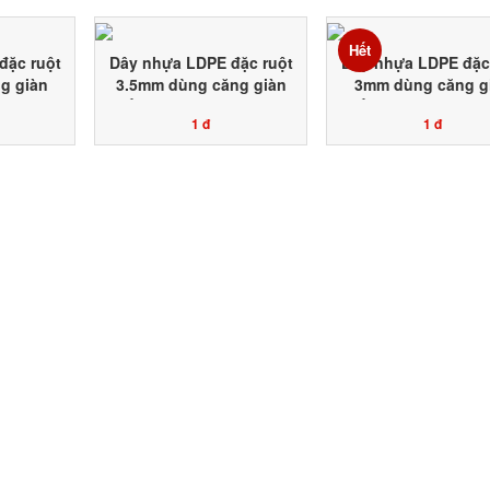
Hết
đặc ruột
Dây nhựa LDPE đặc ruột
Dây nhựa LDPE đặc
g giàn
3.5mm dùng căng giàn
3mm dùng căng g
dây leo
trồng hoa màu dây leo
trồng hoa màu dây
1 đ
1 đ
bí mướp
chanh dây bầu bí mướp
chanh dây bầu bí 