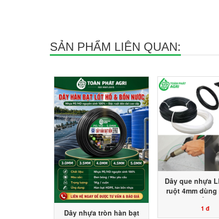
SẢN PHẨM LIÊN QUAN:
Dây que nhựa L
ruột 4mm dùng 
HDPE lót hồ ch
1 đ
nuôi trồng thủy
Dây nhựa tròn hàn bạt