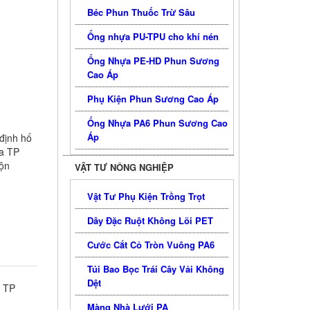
Béc Phun Thuốc Trừ Sâu
Ống nhựa PU-TPU cho khí nén
Ống Nhựa PE-HD Phun Sương
Cao Áp
Phụ Kiện Phun Sương Cao Áp
Ống Nhựa PA6 Phun Sương Cao
Áp
định hố
ựa TP
ộn
VẬT TƯ NÔNG NGHIỆP
Vật Tư Phụ Kiện Trồng Trọt
Dây Đặc Ruột Không Lõi PET
Cước Cắt Cỏ Tròn Vuông PA6
Túi Bao Bọc Trái Cây Vải Không
Dệt
a TP
Màng Nhà Lưới PA