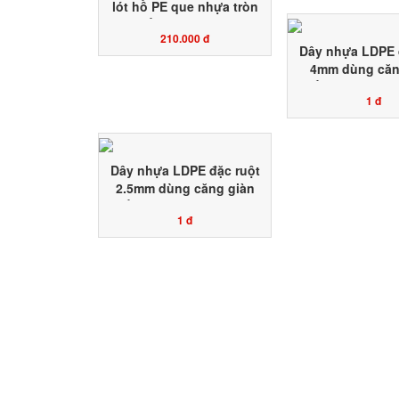
lót hồ PE que nhựa tròn
hàn bồn chứa nước HD
210.000 đ
đặc ruột Toàn Phát Agri
Dây nhựa LDPE 
sản xuất HỘP 1KG
4mm dùng căn
trồng hoa màu 
1 đ
chanh dây bầu 
Dây nhựa LDPE đặc ruột
2.5mm dùng căng giàn
trồng hoa màu dây leo
1 đ
chanh dây bầu bí mướp