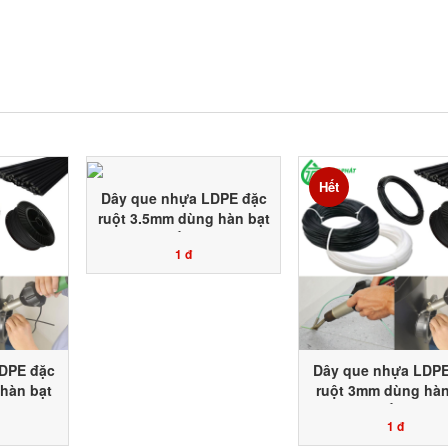
Hết
Dây que nhựa LDPE đặc
ruột 3.5mm dùng hàn bạt
HDPE lót hồ chứa nước
1 đ
nuôi trồng thủy hải sản
DPE đặc
Dây que nhựa LDPE
hàn bạt
ruột 3mm dùng hàn
ứa nước
HDPE lót hồ chứa 
1 đ
 hải sản
nuôi trồng thủy hả