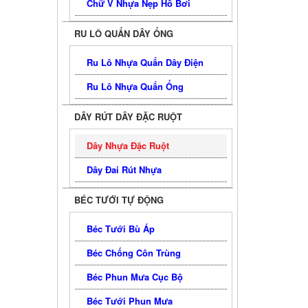
Chữ V Nhựa Nẹp Hồ Bơi
RU LÔ QUẤN DÂY ỐNG
Ru Lô Nhựa Quấn Dây Điện
Ru Lô Nhựa Quấn Ống
DÂY RÚT DÂY ĐẶC RUỘT
Dây Nhựa Đặc Ruột
Dây Đai Rút Nhựa
BÉC TƯỚI TỰ ĐỘNG
Béc Tưới Bù Áp
Béc Chống Côn Trùng
Béc Phun Mưa Cục Bộ
Béc Tưới Phun Mưa