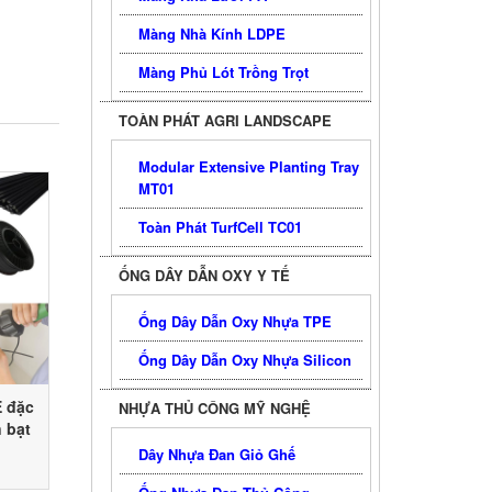
Màng Nhà Kính LDPE
Màng Phủ Lót Trồng Trọt
TOÀN PHÁT AGRI LANDSCAPE
Modular Extensive Planting Tray
MT01
Toàn Phát TurfCell TC01
ỐNG DÂY DẪN OXY Y TẾ
Ống Dây Dẫn Oxy Nhựa TPE
Ống Dây Dẫn Oxy Nhựa Silicon
 đặc
NHỰA THỦ CÔNG MỸ NGHỆ
 bạt
nước
Dây Nhựa Đan Giỏ Ghế
i sản