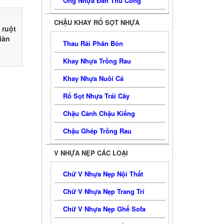
Ống Nhựa Đan Thủ Công
CHẬU KHAY RỔ SỌT NHỰA
 ruột
iàn
Thau Rải Phân Bón
 leo
mướp
Khay Nhựa Trồng Rau
Khay Nhựa Nuôi Cá
Rổ Sọt Nhựa Trái Cây
Chậu Cảnh Chậu Kiểng
Chậu Ghép Trồng Rau
V NHỰA NẸP CÁC LOẠI
Chữ V Nhựa Nẹp Nội Thất
Chữ V Nhựa Nẹp Trang Trí
Chữ V Nhựa Nẹp Ghế Sofa