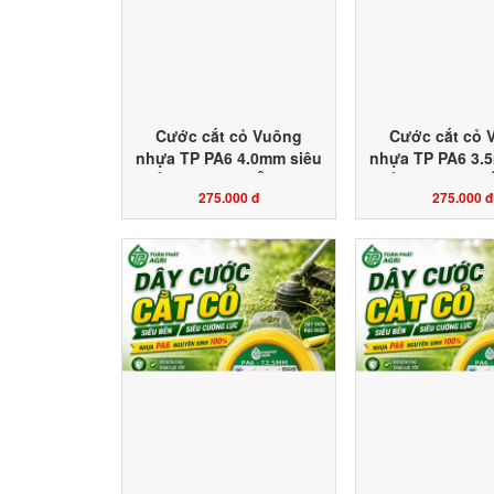
Cước cắt cỏ Vuông
Cước cắt cỏ 
nhựa TP PA6 4.0mm siêu
nhựa TP PA6 3.
bền đặt ruột HỘP 1KG
bền đặt ruột 
275.000 đ
275.000 đ
màu vàng chanh công ty
màu vàng chanh
sản xuất Toàn Phát Agri
sản xuất Toàn P