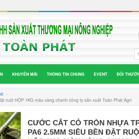
ÁN
KHUYẾN MÃI
THÔNG TIN CHUNG
EVENT
ĐỔI THƯỞ
PA6
»
ặt ruột HỘP 1KG màu vàng chanh công ty sản xuất Toàn Phát Agri
CƯỚC CẮT CỎ TRÒN NHỰA T
PA6 2.5MM SIÊU BỀN ĐẶT RU