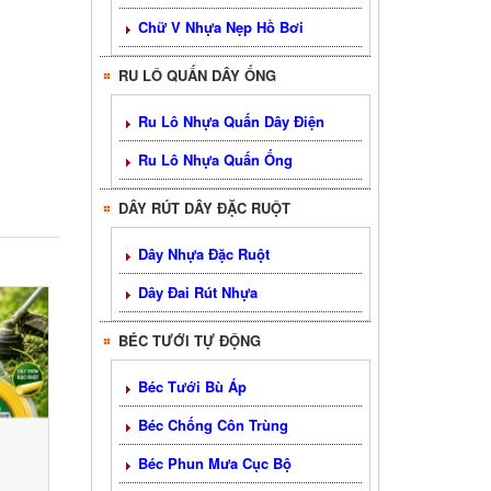
Chữ V Nhựa Nẹp Hồ Bơi
RU LÔ QUẤN DÂY ỐNG
Ru Lô Nhựa Quấn Dây Điện
Ru Lô Nhựa Quấn Ống
DÂY RÚT DÂY ĐẶC RUỘT
Dây Nhựa Đặc Ruột
Dây Đai Rút Nhựa
BÉC TƯỚI TỰ ĐỘNG
Béc Tưới Bù Áp
Béc Chống Côn Trùng
Béc Phun Mưa Cục Bộ