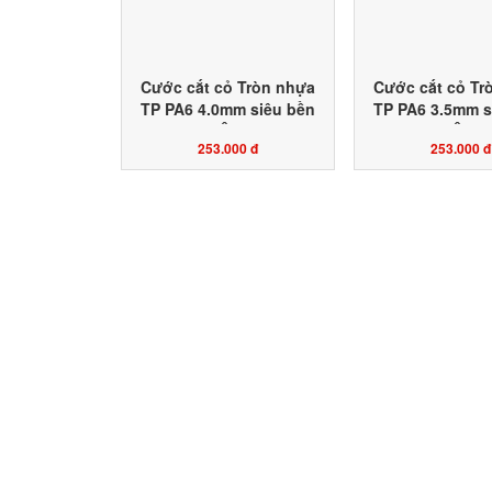
Cước cắt cỏ Tròn nhựa
Cước cắt cỏ Tr
TP PA6 4.0mm siêu bền
TP PA6 3.5mm s
đặt ruột HỘP 1KG màu
đặt ruột HỘP 
253.000 đ
253.000 đ
vàng chanh công ty sản
vàng chanh côn
xuất Toàn Phát Agri
xuất Toàn Phá