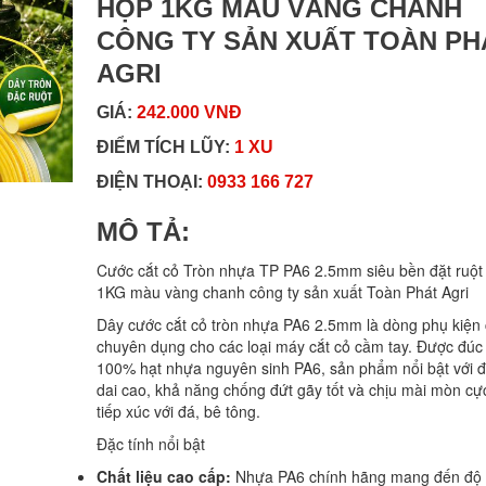
HỘP 1KG MÀU VÀNG CHANH
CÔNG TY SẢN XUẤT TOÀN PH
AGRI
GIÁ:
242.000 VNĐ
ĐIỂM TÍCH LŨY:
1 XU
ĐIỆN THOẠI:
0933 166 727
MÔ TẢ:
Cước cắt cỏ Tròn nhựa TP PA6 2.5mm siêu bền đặt ruộ
1KG màu vàng chanh công ty sản xuất Toàn Phát Agri
Dây cước cắt cỏ tròn nhựa PA6 2.5mm là dòng phụ kiện
chuyên dụng cho các loại máy cắt cỏ cầm tay. Được đúc
100% hạt nhựa nguyên sinh PA6, sản phẩm nổi bật với 
dai cao, khả năng chống đứt gãy tốt và chịu mài mòn cự
tiếp xúc với đá, bê tông.
Đặc tính nổi bật
Chất liệu cao cấp:
Nhựa PA6 chính hãng mang đến độ 