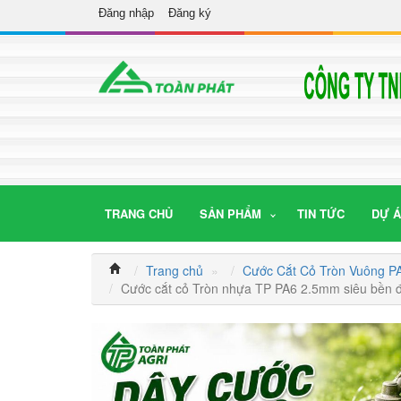
Đăng nhập
Đăng ký
TRANG CHỦ
SẢN PHẨM
TIN TỨC
DỰ 
Trang chủ
»
Cước Cắt Cỏ Tròn Vuông 
Cước cắt cỏ Tròn nhựa TP PA6 2.5mm siêu bền đ