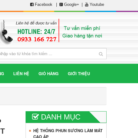
Facebook
|
Google+
|
Youtube
NG
LIÊN HỆ
GIỎ HÀNG
GIỚI THIỆU
DANH MỤC
P
ỘT
HỆ THỐNG PHUN SƯƠNG LÀM MÁT
CAO ÁP