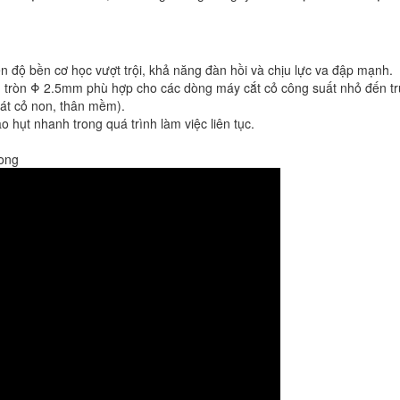
độ bền cơ học vượt trội, khả năng đàn hồi và chịu lực va đập mạnh.
nh tròn Φ 2.5mm phù hợp cho các dòng máy cắt cỏ công suất nhỏ đến t
hát cỏ non, thân mềm).
 hụt nhanh trong quá trình làm việc liên tục.
rong