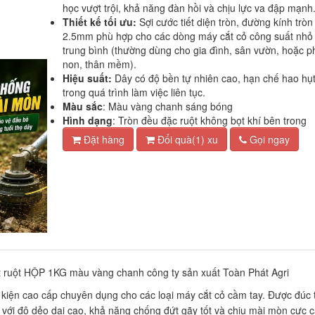
học vượt trội, khả năng đàn hồi và chịu lực va đập mạnh
Thiết kế tối ưu:
Sợi cước tiết diện tròn, đường kính tròn
2.5mm phù hợp cho các dòng máy cắt cỏ công suất nhỏ
trung bình (thường dùng cho gia đình, sân vườn, hoặc p
non, thân mềm).
Hiệu suất:
Dây có độ bền tự nhiên cao, hạn chế hao hụ
trong quá trình làm việc liên tục.
Màu sắc
: Màu vàng chanh sáng bóng
Hình dạng
: Tròn đều đặc ruột không bọt khí bên trong
Đặt hàng
Đổi quà(1) xu
Gọi ngay
 ruột HỘP 1KG màu vàng chanh công ty sản xuất Toàn Phát Agri
kiện cao cấp chuyên dụng cho các loại máy cắt cỏ cầm tay. Được đúc 
với độ dẻo dai cao, khả năng chống đứt gãy tốt và chịu mài mòn cực 