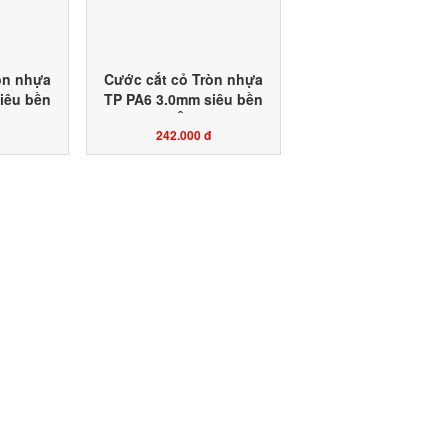
òn nhựa
Cước cắt cỏ Tròn nhựa
iêu bền
TP PA6 3.0mm siêu bền
1KG màu
đặt ruột HỘP 1KG màu
242.000 đ
g ty sản
vàng chanh công ty sản
t Agri
xuất Toàn Phát Agri