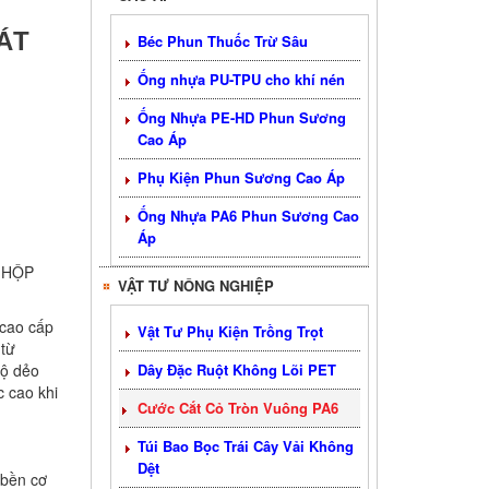
ÁT
Béc Phun Thuốc Trừ Sâu
Ống nhựa PU-TPU cho khí nén
Ống Nhựa PE-HD Phun Sương
Cao Áp
Phụ Kiện Phun Sương Cao Áp
Ống Nhựa PA6 Phun Sương Cao
Áp
t HỘP
VẬT TƯ NÔNG NGHIỆP
 cao cấp
Vật Tư Phụ Kiện Trồng Trọt
 từ
độ dẻo
Dây Đặc Ruột Không Lõi PET
c cao khi
Cước Cắt Cỏ Tròn Vuông PA6
Túi Bao Bọc Trái Cây Vải Không
Dệt
bền cơ