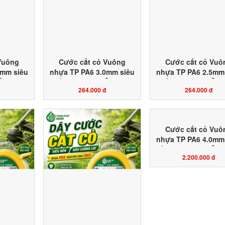
Vuông
Cước cắt cỏ Vuông
Cước cắt cỏ Vuô
5mm siêu
nhựa TP PA6 3.0mm siêu
nhựa TP PA6 2.5mm
HỘP 1KG
bền đặt ruột HỘP 1KG
bền đặt ruột HỘP
264.000 đ
264.000 đ
 công ty
màu vàng chanh công ty
màu vàng chanh cô
hát Agri
sản xuất Toàn Phát Agri
sản xuất Toàn Phát
Cước cắt cỏ Vuô
nhựa TP PA6 4.0mm
bền đặt ruột CUỘN
2.200.000 đ
màu vàng chanh cô
sản xuất Toàn Phát