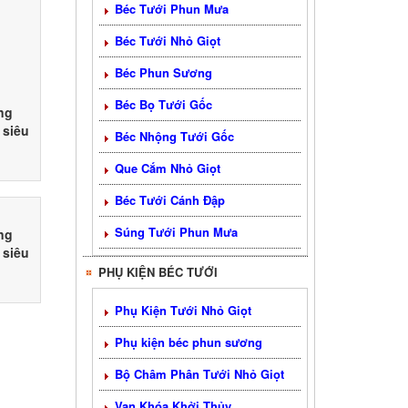
Béc Tưới Phun Mưa
Béc Tưới Nhỏ Giọt
Béc Phun Sương
Béc Bọ Tưới Gốc
ng
 siêu
Béc Nhộng Tưới Gốc
 1KG
ng ty
Que Cắm Nhỏ Giọt
 Agri
Béc Tưới Cánh Đập
Súng Tưới Phun Mưa
ng
 siêu
 500M
PHỤ KIỆN BÉC TƯỚI
ng ty
 Agri
Phụ Kiện Tưới Nhỏ Giọt
Phụ kiện béc phun sương
Bộ Châm Phân Tưới Nhỏ Giọt
Van Khóa Khởi Thủy