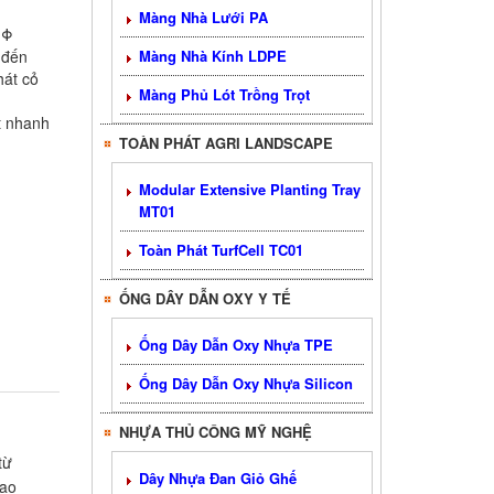
.
Màng Nhà Lưới PA
 Φ
 đến
Màng Nhà Kính LDPE
hát cỏ
Màng Phủ Lót Trồng Trọt
t nhanh
TOÀN PHÁT AGRI LANDSCAPE
Modular Extensive Planting Tray
MT01
Toàn Phát TurfCell TC01
ỐNG DÂY DẪN OXY Y TẾ
Ống Dây Dẫn Oxy Nhựa TPE
Ống Dây Dẫn Oxy Nhựa Silicon
NHỰA THỦ CÔNG MỸ NGHỆ
từ
Dây Nhựa Đan Giỏ Ghế
cao